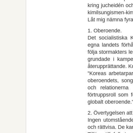
kring jucheidén oc
kimilsungismen-kim
Låt mig nämna fyr
1. Oberoende.
Det socialistiska K
egna landets förhå
följa stormakters 
grundade i kampe
återupprättande. K
”Koreas arbetarpar
oberoendets, song
och relationern
förtruppsroll som 
globalt oberoende.
2. Övertygelsen att
Ingen utomstående
och rättvisa. De k