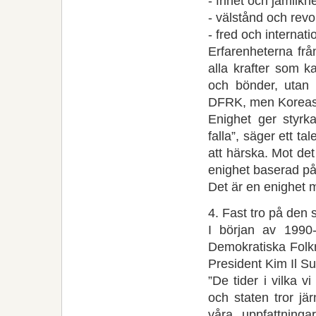
- frihet och jämlikhe
- välstånd och revo
- fred och internatio
Erfarenheterna frå
alla krafter som k
och bönder, utan a
DFRK, men Koreas a
Enighet ger styrk
falla”, säger ett ta
att härska. Mot det
enighet baserad på 
Det är en enighet 
4. Fast tro på den s
I början av 1990-
Demokratiska Folkr
President Kim Il Su
”De tider i vilka vi
och staten tror j
våra uppfattning