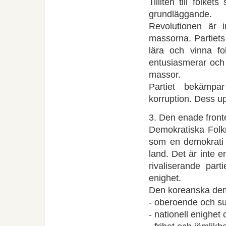
Tilliten till folk
grundläggande.
Revolutionen är i
massorna. Partiets
lära och vinna fo
entusiasmerar och
massor.
Partiet bekämpar 
korruption. Dess upp
3. Den enade front
Demokratiska Folk
som en demokrati d
land. Det är inte 
rivaliserande par
enighet.
Den koreanska dem
- oberoende och su
- nationell enighet 