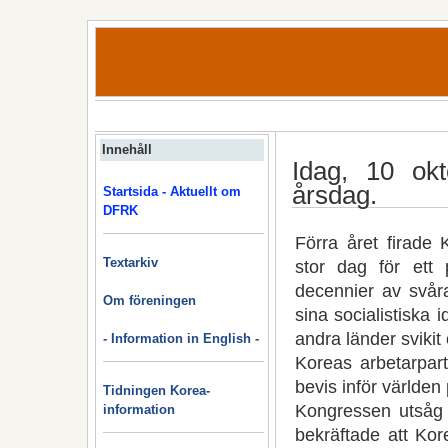
Innehåll
Idag, 10 okt
årsdag.
Startsida - Aktuellt om
DFRK
Förra året firade 
Textarkiv
stor dag för ett 
decennier av svåra
Om föreningen
sina socialistiska 
andra länder svikit
- Information in English -
Koreas arbetarpar
bevis inför världen 
Tidningen Korea-
Kongressen utsåg e
information
bekräftade att Kor