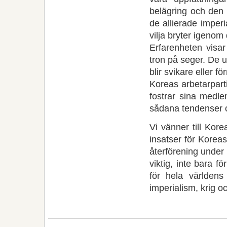
belägring och den 
de allierade imperi
vilja bryter igenom
Erfarenheten visa
tron på seger. De 
blir svikare eller fö
Koreas arbetarpart
fostrar sina medle
sådana tendenser oc
Vi vänner till Kore
insatser för Korea
återförening under
viktig, inte bara f
för hela världens
imperialism, krig oc