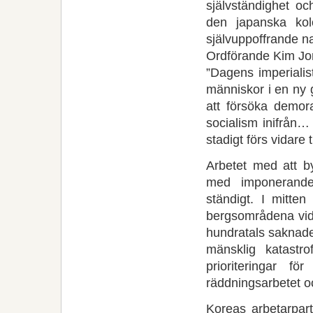
självständighet o
den japanska ko
självuppoffrande n
Ordförande Kim Jo
”Dagens imperialis
människor i en ny g
att försöka demor
socialism inifrån…
stadigt förs vidare 
Arbetet med att b
med imponerande 
ständigt. I mitte
bergsområdena vid
hundratals saknad
mänsklig katastr
prioriteringar f
räddningsarbetet 
Koreas arbetarpart