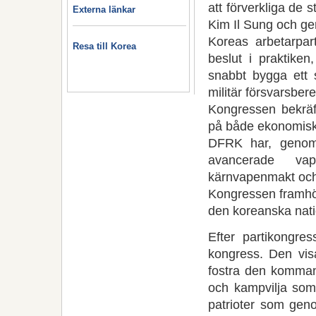
att förverkliga de 
Externa länkar
Kim Il Sung och gen
Koreas arbetarpar
Resa till Korea
beslut i praktike
snabbt bygga ett 
militär försvarsbere
Kongressen bekräf
på både ekonomisk
DFRK har, genom 
avancerade vap
kärnvapenmakt och
Kongressen framhöll
den koreanska nati
Efter partikongre
kongress. Den visa
fostra den komman
och kampvilja som
patrioter som geno