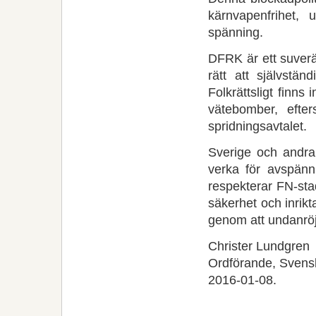
kärnvapenfrihet, 
spänning.
DFRK är ett suverä
rätt att självständ
Folkrättsligt finns
vätebomber, efter
spridningsavtalet.
Sverige och andra 
verka för avspänn
respekterar FN-sta
säkerhet och inrikt
genom att undanröj
Christer Lundgren
Ordförande, Svens
2016-01-08.