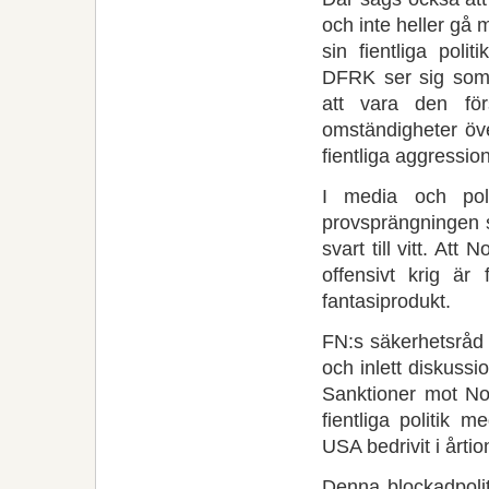
och inte heller gå
sin fientliga poli
DFRK ser sig som 
att vara den fö
omständigheter öve
fientliga aggressio
I media och poli
provsprängningen s
svart till vitt. At
offensivt krig är
fantasiprodukt.
FN:s säkerhetsråd 
och inlett diskuss
Sanktioner mot Nor
fientliga politik
USA bedrivit i årtio
Denna blockadpoliti