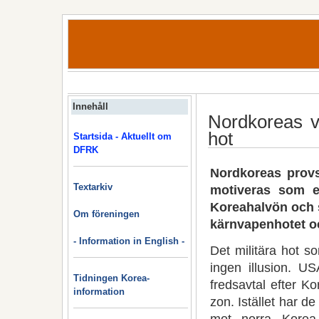
Innehåll
Nordkoreas v
hot
Startsida - Aktuellt om
DFRK
Nordkoreas provs
Textarkiv
motiveras som en
Koreahalvön och s
Om föreningen
kärnvapenhotet oc
- Information in English -
Det militära hot so
ingen illusion. US
Tidningen Korea-
fredsavtal efter K
information
zon. Istället har de
mot norra Korea