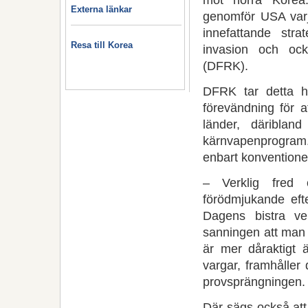
Externa länkar
genomför USA varje
innefattande str
Resa till Korea
invasion och ock
(DFRK).
DFRK tar detta h
förevändning för a
länder, däribla
kärnvapenprogram.
enbart konventione
– Verklig fred
förödmjukande efte
Dagens bistra ve
sanningen att man 
är mer dåraktigt ä
vargar, framhåller
provsprängningen.
Där sägs också att