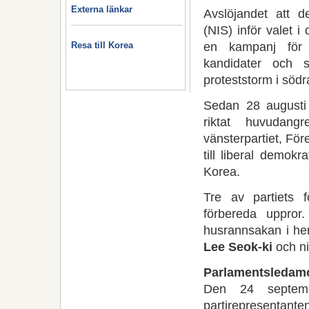
Externa länkar
Avslöjandet att d
(NIS) inför valet 
en kampanj för a
Resa till Korea
kandidater och 
proteststorm i södr
Sedan 28 augusti
riktat huvudan
vänsterpartiet, Fö
till liberal demok
Korea.
Tre av partiets f
förbereda uppror
husrannsakan i h
Lee Seok-ki
och ni
Parlamentsledamo
Den 24 septemb
partirepresentant