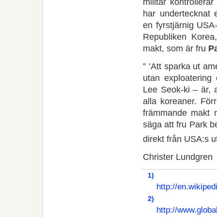
militär kontrollera
har undertecknat
en fyrstjärnig USA
Republiken Korea,
makt, som är fru
P
” ’Att sparka ut am
utan exploatering 
Lee Seok-ki – är, 
alla koreaner. Fö
främmande makt mo
säga att fru Park b
direkt från USA:s 
Christer Lundgren
1)
http://en.wikipe
2)
http://www.globa