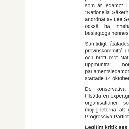
som är ledamot i 
”Nationella Säkerh
anordnat av Lee Se
också ha innehaf
beslagtogs hennes 
Samtidigt åtalad
provinskommitté i 
och brott mot Nat
uppmuntra” n
parlamentsledam
startade 14 oktober
De konservativa 
tillsätta en expertg
organisationer 
möjligheterna att
Progressiva Partiet
Legitim kritik ses