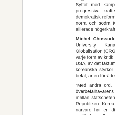
Syftet med kamp
progressiva kraf
demokratisk reform
norra och södra 
allierade högerkraf
Michel Chossud
University i Ka
Globalisation (CRG
varje form av krit
USA, av det faktum
koreanska styrkor 
befäl, är en förräde
“Med andra ord, d
överbefälhavarens 
mellan statschefen
Republiken Korea 
närvaro har en di