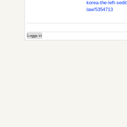
korea-the-left-sedi
law/5354713
Logga in