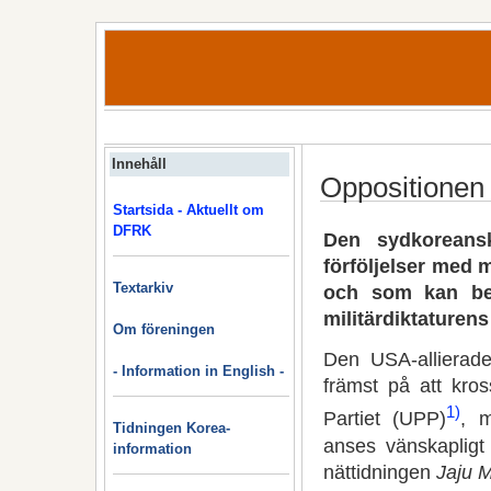
Innehåll
Oppositionen 
Startsida - Aktuellt om
DFRK
Den sydkoreans
förföljelser med
Textarkiv
och som kan bet
militärdiktaturen
Om föreningen
Den USA-allierade
- Information in English -
främst på att kros
1)
Partiet (UPP)
, m
Tidningen Korea-
anses vänskapligt
information
nättidningen
Jaju 