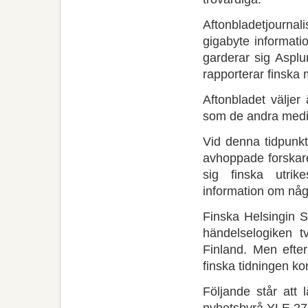
Aftonbladetjournal
gigabyte informati
garderar sig Asplu
rapporterar finska 
Aftonbladet väljer
som de andra medi
Vid denna tidpunkt
avhoppade forskar
sig finska utrik
information om någo
Finska Helsingin S
händelselogiken t
Finland. Men efte
finska tidningen kon
Följande står att
nyhetsbyrå YLE 27 