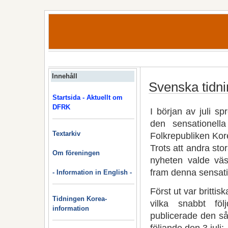
Innehåll
Svenska tidni
Startsida - Aktuellt om
DFRK
I början av juli s
den sensationell
Textarkiv
Folkrepubliken Kore
Trots att andra st
Om föreningen
nyheten valde väs
fram denna sensatio
- Information in English -
Först ut var britt
Tidningen Korea-
vilka snabbt fö
information
publicerade den s
följande den 3 juli: