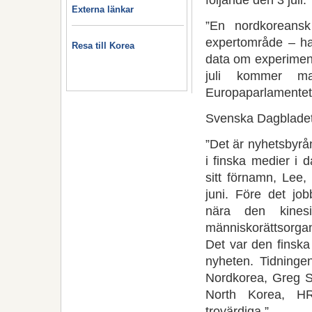
Externa länkar
”En nordkoreans
expertområde – har
Resa till Korea
data om experiment
juli kommer ma
Europaparlamentet
Svenska Dagbladet
”Det är nyhetsbyrå
i finska medier i
sitt förnamn, Lee, 
juni. Före det job
nära den kines
människorättsorgan
Det var den finska
nyheten. Tidningen
Nordkorea, Greg S
North Korea, H
trovärdiga.”