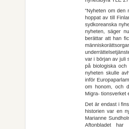
”Nyheten om den 
hoppat av till Fin
sydkoreanska nyhe
nyheten, säger nu
berättar att han 
människorätts
underrättelsetjänst
var i början av ju
på biologiska och 
nyheten skulle av
inför Europaparlam
om honom, och det
Migra- tionsverket
Det är endast i fin
historien var en 
Marianne Sundholm
Aftonbladet har 