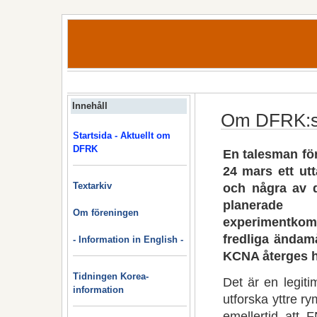
Innehåll
Om DFRK:s s
Startsida - Aktuellt om
DFRK
En talesman fö
24 mars ett ut
och några av d
Textarkiv
planer
Om föreningen
experimentkom
fredliga ändam
- Information in English -
KCNA återges h
Tidningen Korea-
Det är en legitim
information
utforska yttre r
emellertid att 