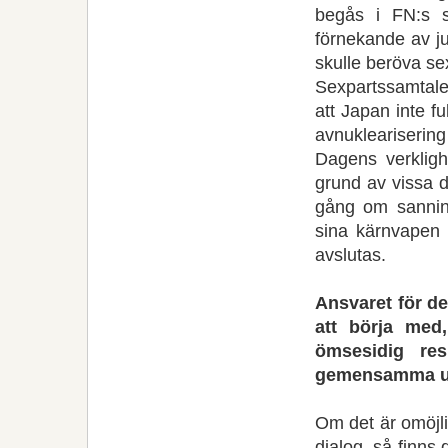
begås i FN:s s
förnekande av ju
skulle beröva s
Sexpartssamtale
att Japan inte fu
avnuklearisering
Dagens verkligh
grund av vissa d
gång om sannin
sina kärnvapen 
avslutas.
Ansvaret för det
att börja med
ömsesidig res
gemensamma utt
Om det är omöjlig
dialog, så finns