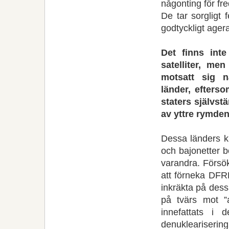
någonting för fre
De tar sorgligt 
godtyckligt age
Det finns int
satelliter, me
motsatt sig n
länder, efters
staters självst
av yttre rymden 
Dessa länders kr
och bajonetter b
varandra. Försö
att förneka DFRK
inkräkta på dess
på tvärs mot ”
innefattats i
denukleariserin