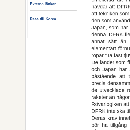
Externa länkar
hävdar att DFRK:
att tekniken som 
Resa till Korea
den som används
Japan, som har b
denna DFRK-fie
annat sätt än
elementärt förn
ropar ”Ta fast tju
De länder som fi
och Japan har sj
påstående att t
precis densamma
de utvecklade r
raketer än någo
Rövarlogiken att
DFRK inte ska til
Deras krav inneb
bör ha tillgång 