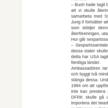
– Bush hade tagit b
att vi skulle åter
samarbeta med Sy
Jung Il fortsätter 
som stödjer denna
återföreningen, uta
Hur går sexpartss
– Sexpartssamtal
dessa stater skulle
detta har USA tagit
fientliga länder.
Ambassadören tar
och byggt två mind
stänga dessa. Und
1994 om att uppför
inte kan prestera
DFRK skulle gå u
importera det bearb