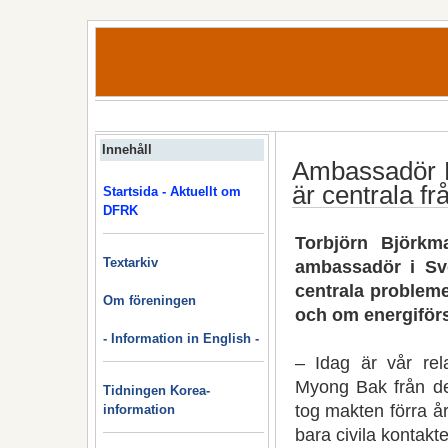
Innehåll
Ambassadör R
är centrala fr
Startsida - Aktuellt om
DFRK
Torbjörn Björkm
Textarkiv
ambassadör i Sv
centrala probleme
Om föreningen
och om energiför
- Information in English -
– Idag är vår rela
Myong Bak från de
Tidningen Korea-
tog makten förra å
information
bara civila kontakte