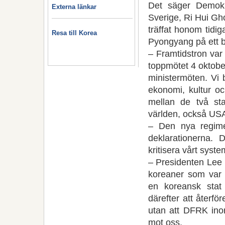
Det säger Demokr
Externa länkar
Sverige, Ri Hui Gh
träffat honom tidi
Resa till Korea
Pyongyang på ett b
– Framtidstron var 
toppmötet 4 oktobe
ministermöten. Vi 
ekonomi, kultur oc
mellan de två st
världen, också US
– Den nya regim
deklarationerna. 
kritisera vårt syste
– Presidenten Lee 
koreaner som var m
en koreansk stat
därefter att återf
utan att DFRK inor
mot oss.