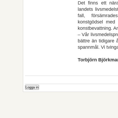
Det finns ett nä
landets livsmedels
fall, försämrad
konstgödsel med 
konstbevattning. 
– Vår livsmedelspro
bättre än tidigare 
spannmål. Vi tvingas
Torbjörn Björkma
Logga in