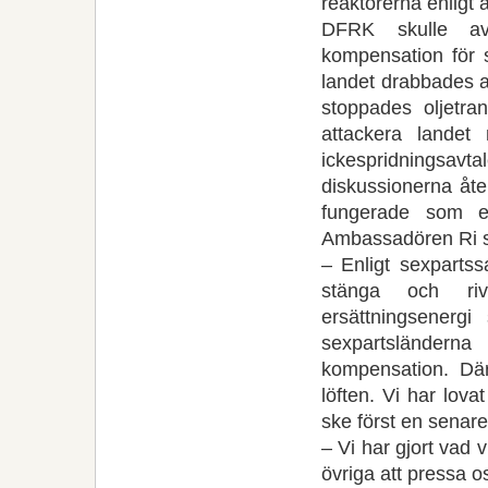
reaktorerna enligt a
DFRK skulle avv
kompensation för s
landet drabbades av
stoppades oljetran
attackera landet
ickespridningsavta
diskussionerna åter
fungerade som ef
Ambassadören Ri s
– Enligt sexparts
stänga och riv
ersättningsenerg
sexpartsländern
kompensation. Därf
löften. Vi har lov
ske först en senar
– Vi har gjort vad
övriga att pressa os