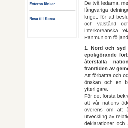
De två ledarna, me
Externa länkar
långvariga delning
kriget, för att bes
Resa till Korea
och välstånd oc
interkoreanska re
Panmunjom följand
1. Nord och syd
epokgörande förbä
återställa nat
framtiden av gem
Att förbättra och 
önskan och en br
ytterligare.
För det första bek
att vår nations ö
överens om att 
utveckling av rela
deklarationer och 