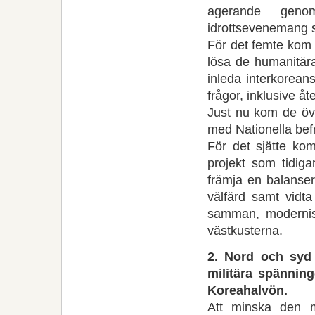
agerande genom
idrottsevenemang 
För det femte kom 
lösa de humanitära
inleda interkorean
frågor, inklusive åt
Just nu kom de öv
med Nationella befr
För det sjätte ko
projekt som tidiga
främja en balanse
välfärd samt vidta
samman, modernise
västkusterna.
2. Nord och syd 
militära spänning
Koreahalvön.
Att minska den m