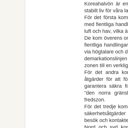
Koreahalvön är en 
stabilt liv för våra
För det första kom
med fientliga hand
luft och hav, vilka ä
De kom överens om
fientliga handling
via högtalare och d
demarkationslinjen
zonen till en verkli
För det andra ko
åtgärder för att f
garantera säkra f
”den norra gränsli
fredszon.
För det tredje kom
säkerhetsåtgärder 
besök och kontakte
Nord och syd kom