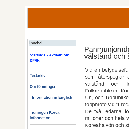
Innehåll
Panmunjomdek
välstånd och 
Startsida - Aktuellt om
DFRK
Vid en betydelsefu
Textarkiv
som återspeglar d
välstånd och fö
Om föreningen
Folkrepubliken Ko
Un, och Republike
- Information in English -
toppmöte vid ”Fred
De två ledarna för
Tidningen Korea-
miljoner och hela v
information
Koreahalvön och så