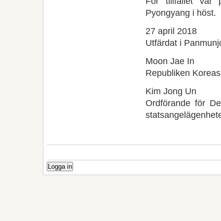
För tillfället v
Pyongyang i höst.
27 april 2018
Utfärdat i Panmun
Moon Jae In
Republiken Koreas
Kim Jong Un
Ordförande för De
statsangelägenhet
Logga in