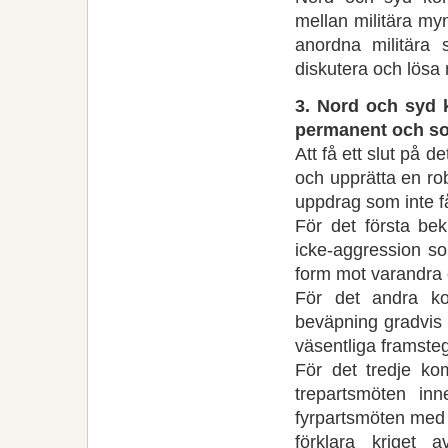
mellan militära myn
anordna militära 
diskutera och lösa 
3. Nord och syd k
permanent och so
Att få ett slut på d
och upprätta en ro
uppdrag som inte f
För det första be
icke-aggression s
form mot varandra o
För det andra k
beväpning gradvis
väsentliga framsteg
För det tredje ko
trepartsmöten inn
fyrpartsmöten med 
förklara kriget 