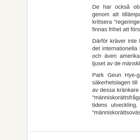
De har också obar
genom att tillämpa
kritisera ”regerin
finnas frihet att f
Därför kräver inte
det internationell
och även amerikan
ljuset av de mänskl
Park Geun Hye-gr
säkerhetslagen till 
av dessa kränkare 
”människorättsfrå
tidens utveckling
”människorättsovä