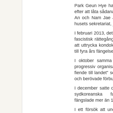
Park Geun Hye har ti
efter att låta såd
An och Nam Jae Jun
husets sekretariat,
I februari 2013, d
fascistisk rätteg
att uttrycka kondo
till fyra års fängel
I oktober samma 
progressiv organis
fiende till landet” 
och berövade förbu
I december satte d
sydkoreanska fa
fängslade mer än 1
I ett försök att 