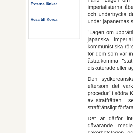
Externa länkar
imperialisterna åb
och undertrycka de
Resa till Korea
under japanernas s
”Lagen om upprätt
japanska imperia
kommunistiska röre
för dem som var in
åstadkomma ”stats
diskuterade eller 
Den sydkoreanska
eftersom det varken
procedur” i södra 
av straffrätten i
straffrättsligt för
Det är därför int
dåvarande medle
säkerhetslagen o