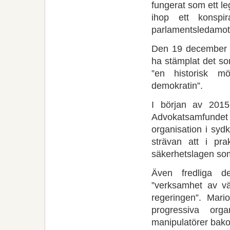
fungerat som ett le
ihop ett konspir
parlamentsledamot fr
Den 19 december l
ha stämplat det som
”en historisk mö
demokratin”.
I början av 2015
Advokatsamfundet
organisation i syd
strävan att i pra
säkerhetslagen so
Även fredliga d
”verksamhet av vä
regeringen”. Mari
progressiva org
manipulatörer bako