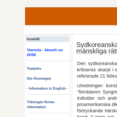
Innehåll
Sydkoreanska
mänskliga rät
Startsida - Aktuellt om
DFRK
Den sydkoreanska 
Textarkiv
kritiseras skarpt
refererade 21 febru
Om föreningen
Utredningen kons
- Information in English -
”förrädaren Syngm
individer och an
Tidningen Korea-
proamerikanska dik
information
förtryckande härsk
hand ”Lagen om u