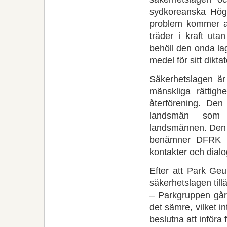
sydkoreanska Hög
problem kommer att
träder i kraft ut
behöll den onda l
medel för sitt dikta
Säkerhetslagen är
mänskliga rättigh
återförening. Den
landsmän som ”r
landsmännen. Den i
benämner DFRK so
kontakter och dialo
Efter att Park Geu
säkerhetslagen till
– Parkgruppen går 
det sämre, vilket 
beslutna att införa f