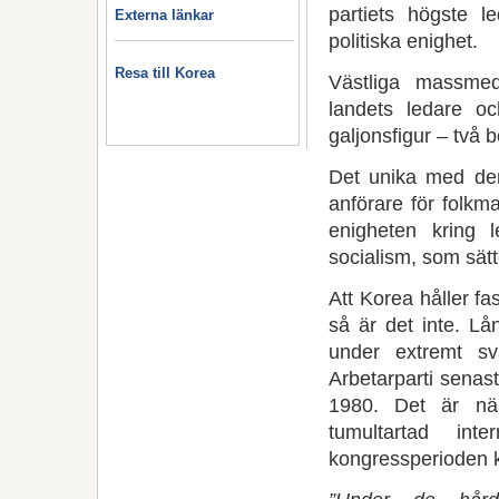
partiets högste l
Externa länkar
politiska enighet.
Resa till Korea
Västliga massmed
landets ledare o
galjonsfigur – två 
Det unika med den
anförare för folkm
enigheten kring 
socialism, som sät
Att Korea håller fa
så är det inte. Lå
under extremt s
Arbetarparti senast
1980. Det är nä
tumultartad int
kongressperioden k