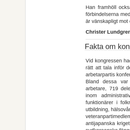
Han framhöll ocks
förbindelserna med
är vänskapligt mot d
Christer Lundgre
Fakta om kon
Vid kongressen had
rätt att tala infö
arbetarpartis konfe
Bland dessa var 1
arbetare, 719 dele
inom administrat
funktionärer i fol
utbildning, hälsov
veteran­partimed
antijapanska krige