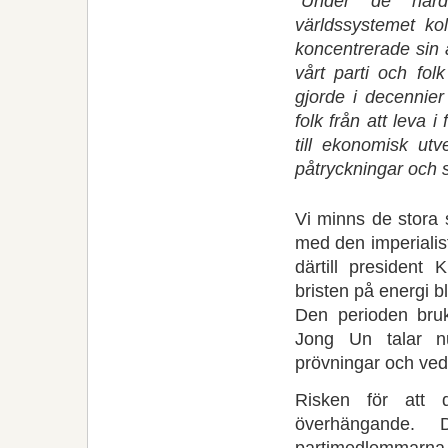
”Under de hårda
världssystemet kol
koncentrerade sin a
vårt parti och fo
gjorde i decennier
folk från att leva 
till ekonomisk ut
påtryckningar och s
Vi minns de stora 
med den imperialist
därtill president
bristen på energi b
Den perioden br
Jong Un talar n
prövningar och ved
Risken för att d
överhängande. 
partimedlemmarna