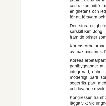
centralkommitté
enighetens och led
för att försvara och
Den stora enigheten
särskilt Kim Jong Il
fram de brister som 
Koreas Arbetarpart
av maktmissbruk. Det
Koreas arbetarparti
partibyggande: att 
integrerad, enhetli
moderligt parti s
segerrikt parti med
och lovande revolut
Kongressen framhöll
lägga vikt vid ung