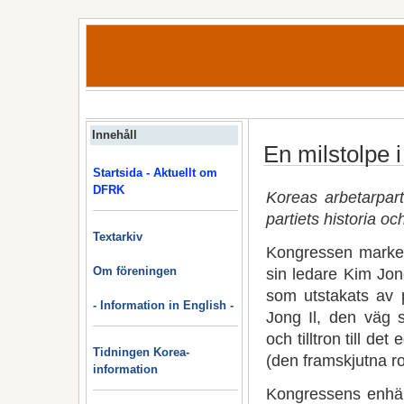
Innehåll
En milstolpe 
Startsida - Aktuellt om
DFRK
Koreas arbetarpart
partiets historia oc
Textarkiv
Kongressen markera
Om föreningen
sin ledare Kim Jon
som utstakats av 
- Information in English -
Jong Il, den väg 
och tilltron till d
Tidningen Korea-
(den framskjutna rol
information
Kongressens enhäl