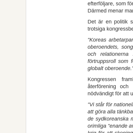
efterföljare, som fö
Därmed menar man
Det är en politik 
trotsiga kongressbe
”Koreas arbetarpar
oberoendets, song
och relationern
förtruppsroll som 
globalt oberoende.
Kongressen fram
återförening oc
nödvändigt för att
”Vi står för nation
att göra alla tänkb
de sydkoreanska my
orimliga ”enande av 
krig för att skonin