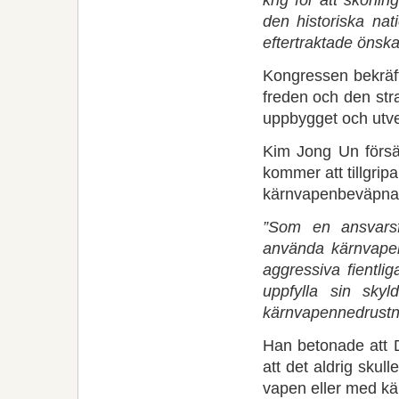
den historiska nat
eftertraktade önska
Kongressen bekräfta
freden och den stra
uppbygget och utve
Kim Jong Un försä
kommer att tillgri
kärnvapenbeväpnad
”Som en ansvarsf
använda kärnvapen
aggressiva fientl
uppfylla sin skyl
kärnvapennedrustn
Han betonade att D
att det aldrig skul
vapen eller med k