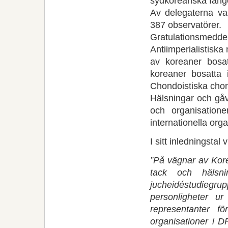
sydkoreanska fänge
Av delegaterna va
387 observatörer.
Gratulationsmedde
Antiimperialistiska
av koreaner bosa
koreaner bosatta 
Chondoistiska chon
Hälsningar och gåv
och organisatione
internationella orga
I sitt inledningsta
”På vägnar av Kore
tack och hälsnin
jucheidéstudiegrup
personligheter ur
representanter fö
organisationer i D