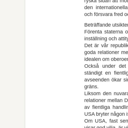
ryska sidan att mo
den internationell
och försvara fred o
Beträffande utsikte
Förenta staterna 
inställning och attit
Det är vår republik
goda relationer me
idealen om oberoen
Också under det 
ständigt en fient
avseenden ökar sina
gräns.
Liksom den nuvaran
relationer mellan 
av fientliga handl
USA bryter någon is
Om USA, fast sent
visar god vilja, är 