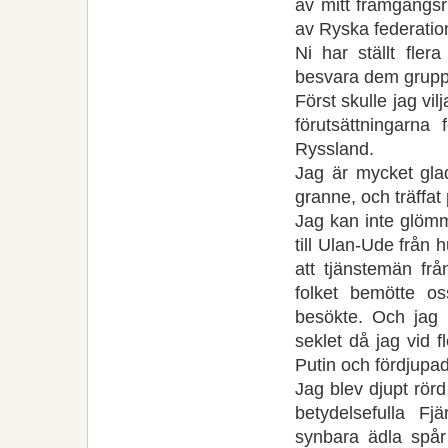
av mitt framgångsr
av Ryska federatio
Ni har ställt fler
besvara dem grupp
Först skulle jag v
förutsättningarna
Ryssland.
Jag är mycket glad
granne, och träffat
Jag kan inte glömm
till Ulan-Ude från
att tjänstemän fr
folket bemötte o
besökte. Och jag 
seklet då jag vid fl
Putin och fördjupa
Jag blev djupt rör
betydelsefulla Fj
synbara ädla spår