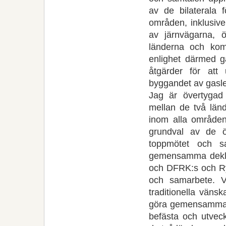
av de bilaterala 
områden, inklusiv
av järnvägarna, 
länderna och komme
enlighet därmed g
åtgärder för att
byggandet av gasl
Jag är övertygad
mellan de två länd
inom alla områden 
grundval av de 
toppmötet och 
gemensamma dekla
och DFRK:s och Ry
och samarbete. Vå
traditionella vän
göra gemensamma a
befästa och utvec