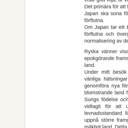
Det primära för att
Japan ska sona för
förflutna.
Om Japan tar ett b
förflutna och över
normalisering av de
Ryska vänner visad
epokgörande framst
land.
Under mitt besök
vänliga hälsningar
genomföra nya för
blomstrande land f
Sungs födelse och 
vidtagit för att 
levnadsstandard l
uppnå större fram
mäktigt land. Detta