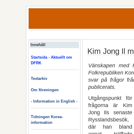
Innehåll
Kim Jong Il 
Startsida - Aktuellt om
DFRK
Vänskapen med Ry
Folkrepubliken Kore
Textarkiv
svar på frågor fr
publicerats.
Om föreningen
Utgångspunkt för
- Information in English -
frågorna är Kim
Jong Ils senaste
Tidningen Korea-
Rysslandsbesök,
information
där han bland
annat träffade