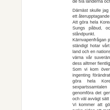
de två länderna och
Därnäst skulle jag
ett återupptagande
Att göra hela Kore
Sungs påbud, oc
ståndpunkt.
Kärnvapenfrågan p
ständigt hotar vår
land och en nations
värna vår suverän
dess alltmer fientlig
Som vi kom över
ingenting förändrat
göra hela Kore
sexpartssamtalen 
genomföra det gem
och väl avvägt sätt
Vi kommer att gör