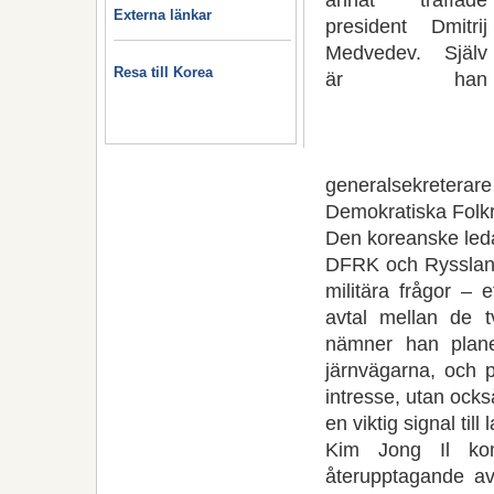
Externa länkar
president Dmitrij
Medvedev. Själv
Resa till Korea
är han
generalsekretera
Demokratiska Folk
Den koreanske leda
DFRK och Ryssland 
militära frågor – 
avtal mellan de t
nämner han plan
järnvägarna, och p
intresse, utan också
en viktig signal til
Kim Jong Il kom
återupptagande av