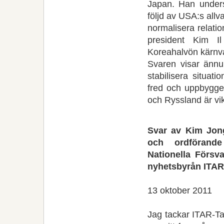
Japan. Han unders
följd av USA:s allva
normalisera relati
president Kim Il
Koreahalvön kärnva
Svaren visar ännu
stabilisera situat
fred och uppbygge
och Ryssland är vik
Svar av Kim Jong 
och ordförande
Nationella Försv
nyhetsbyrån ITAR
13 oktober 2011
Jag tackar ITAR-Tas