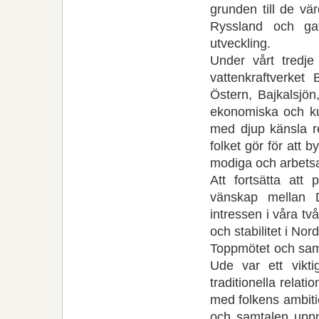
grunden till de vä
Ryssland och gav
utveckling.
Under vårt tredje
vattenkraftverket 
Östern, Bajkalsjön
ekonomiska och kul
med djup känsla r
folket gör för att b
modiga och arbetsa
Att fortsätta att 
vänskap mellan 
intressen i våra två
och stabilitet i Nor
Toppmötet och sam
Ude var ett viktig
traditionella relat
med folkens ambiti
och samtalen uppn