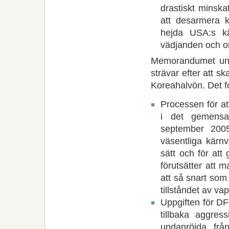
drastiskt minsk
att desarmera 
hejda USA:s k
vädjanden och o
Memorandumet unde
strävar efter att s
Koreahalvön. Det fo
Processen för at
i det gemensa
september 2005
väsentliga kärnv
sätt och för att
förutsätter att 
att så snart som 
tillståndet av va
Uppgiften för DF
tillbaka aggres
undanröjda frå