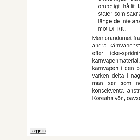
orubbligt hållit
stater som sakn
länge de inte ans
mot DFRK.
Memorandumet framh
andra kärnvapensta
efter icke-spri
kärnvapenmaterial
kärnvapen i den 
varken delta i nå
man ser som nö
konsekventa anstr
Koreahalvön, oavse
Logga in