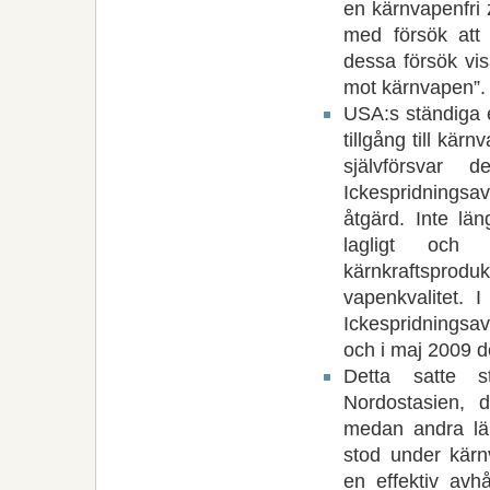
en kärnvapenfri 
med försök att t
dessa försök vi
mot kärnvapen”.
USA:s ständiga 
tillgång till kä
självförsvar
Ickespridningsa
åtgärd. Inte lä
lagligt och 
kärnkraftsprod
vapenkvalitet. 
Ickespridningsa
och i maj 2009 d
Detta satte 
Nordostasien, 
medan andra lä
stod under kärn
en effektiv avh