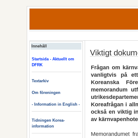
Innehåll
Viktigt dokum
Startsida - Aktuellt om
DFRK
Frågan om kärnva
vanligtvis på et
Textarkiv
Koreanska Före
memorandum utfä
Om föreningen
utrikesdepartemen
Koreafrågan i all
- Information in English -
också en viktig i
av kärnvapenhotet
Tidningen Korea-
information
Memorandumet fram