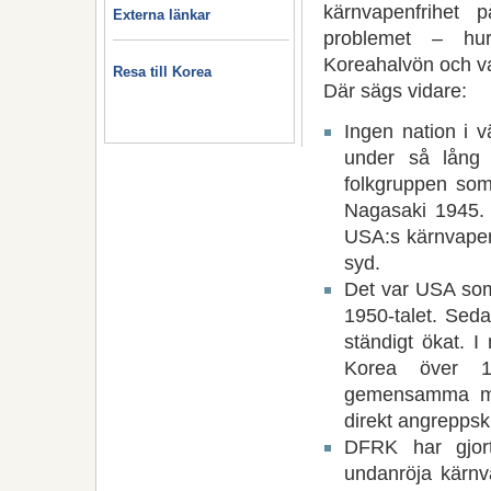
kärnvapenfrihet 
Externa länkar
problemet – hu
Koreahalvön och va
Resa till Korea
Där sägs vidare:
Ingen nation i v
under så lång 
folkgruppen so
Nagasaki 1945. 
USA:s kärnvapenh
syd.
Det var USA som 
1950-talet. Sed
ständigt ökat. I
Korea över 1
gemensamma mil
direkt angrepps
DFRK har gjort
undanröja kärnv