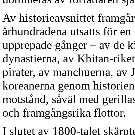
Av historieavsnittet framg
århundradena utsatts för en r
upprepade gånger – av de k
dynastierna, av Khitan-rike
pirater, av manchuerna, av 
koreanerna genom historien
motstånd, såväl med gerill
och framgångsrika flottor.
I slutet av 1800-talet skärpt