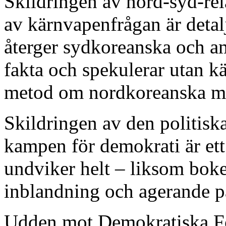
Skildringen av nord-syd-rel
av kärnvapenfrågan är detal
återger sydkoreanska och a
fakta och spekulerar utan k
metod om nordkoreanska mo
Skildringen av den politisk
kampen för demokrati är ett
undviker helt – liksom bok
inblandning och agerande 
Udden mot Demokratiska Fo