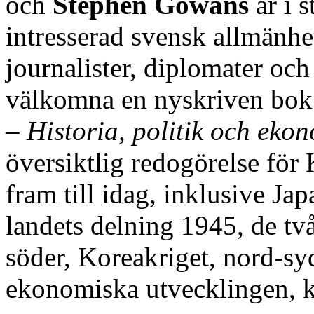
och
Stephen Gowans
är i s
intresserad svensk allmänhet
journalister, diplomater o
välkomna en nyskriven bok
– Historia, politik och eko
översiktlig redogörelse för 
fram till idag, inklusive Ja
landets delning 1945, de två
söder, Koreakriget, nord-syd
ekonomiska utvecklingen, k