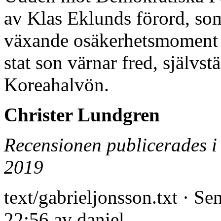
av Klas Eklunds förord, so
växande osäkerhetsmoment i
stat son värnar fred, självs
Koreahalvön.
Christer Lundgren
Recensionen publicerades 
2019
text/gabrieljonsson.txt
· Sen
22:56 av
daniel