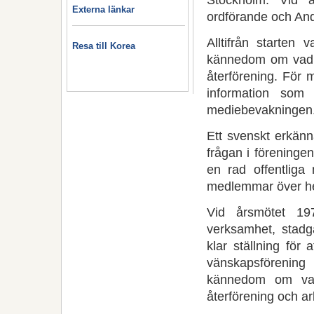
Externa länkar
ordförande och And
Alltifrån starten 
Resa till Korea
kännedom om vad s
återförening. För m
information som 
mediebevakningen
Ett svenskt erkänn
frågan i föreninge
en rad offentliga
medlemmar över he
Vid årsmötet 19
verksamhet, stadg
klar ställning för 
vänskapsförening 
kännedom om vad
återförening och a