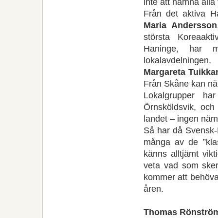
inte att nämna all
Från det aktiva 
Maria Andersson
största Koreaakti
Haninge, har m
lokalavdelningen
Margareta Tuikka
Från Skåne kan 
Lokalgrupper ha
Örnsköldsvik, och 
landet – ingen nä
Så har då Svensk-K
många av de ”klas
känns alltjämt vik
veta vad som sker 
kommer att behöv
åren.
Thomas Rönströ