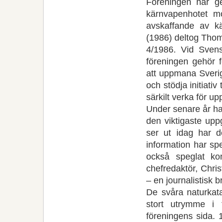
Föreningen har ge
kärnvapenhotet mo
avskaffande av k
(1986) deltog Thoma
4/1986. Vid Svensk
föreningen gehör f
att uppmana Sveri
och stödja initiati
särkilt verka för u
Under senare år ha
den viktigaste upp
ser ut idag har de
information har spe
också speglat kon
chefredaktör, Chris
– en journalistisk b
De svåra naturkata
stort utrymme i t
föreningens sida. 