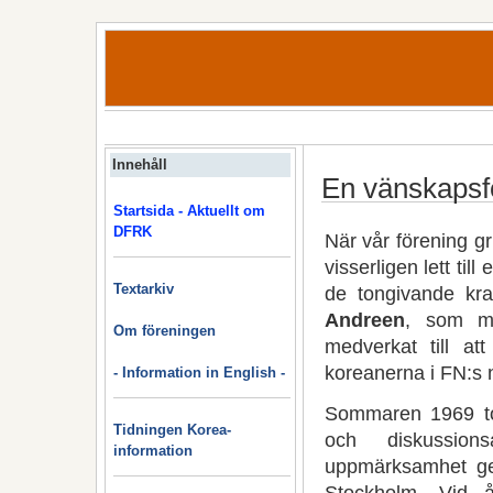
Innehåll
En vänskapsf
Startsida - Aktuellt om
DFRK
När vår förening g
visserligen lett til
Textarkiv
de tongivande kr
Andreen
, som me
Om föreningen
medverkat till at
koreanerna i FN:s
- Information in English -
Sommaren 1969 to
Tidningen Korea-
och diskussions
information
uppmärksamhet gen
Stockholm. Vid 