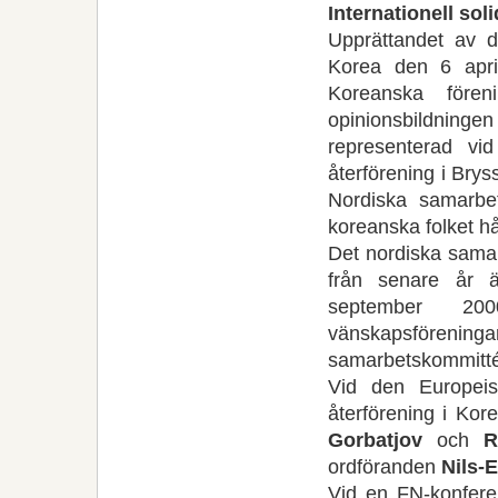
Internationell soli
Upprättandet av d
Korea den 6 apri
Koreanska fören
opinionsbildninge
representerad vi
återförening i Bry
Nordiska samarbet
koreanska folket hå
Det nordiska samar
från senare år ä
september 20
vänskapsföreninga
samarbetskommitt
Vid den Europeisk
återförening i Ko
Gorbatjov
och
R
ordföranden
Nils-
Vid en FN-konfere