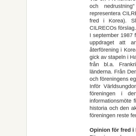
och nedrustnin
representera CILRE
fred i Korea). Sl
CILRECOs förslag.
I september 1987 
uppdraget att a
återförening i Kor
gick av stapeln i 
från bl.a. Frank
länderna. Från De
och föreningens eg
Inför Världsungdo
föreningen i de
informationsmöte 
historia och den a
föreningen reste f
Opinion för fred i