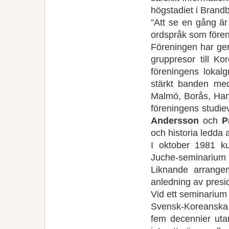
högstadiet i Brand
”Att se en gång är
ordspråk som föreni
Föreningen har gen
gruppresor till K
föreningens lokal
stärkt banden med 
Malmö, Borås, Hani
föreningens studiev
Andersson
och
P
och historia ledda
I oktober 1981 ku
Juche-seminarium (
Liknande arrangem
anledning av presi
Vid ett seminarium
Svensk-Koreanska 
fem decennier utan