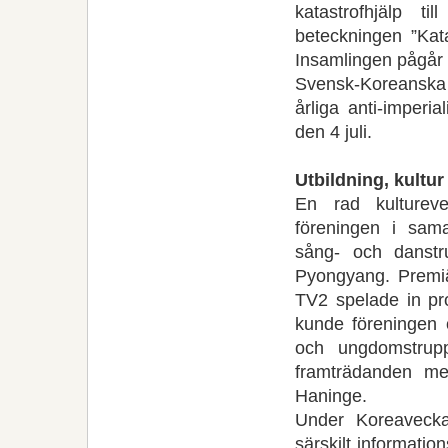
katastrofhjälp ti
beteckningen ”Kata
Insamlingen pågår a
Svensk-Koreanska 
årliga anti-imperi
den 4 juli.
Utbildning, kultur
En rad kulturev
föreningen i sam
sång- och danstr
Pyongyang. Premi
TV2 spelade in pr
kunde föreningen 
och ungdomstrup
framträdanden me
Haninge.
Under Koreaveck
särskilt informati