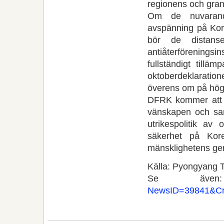
regionens och gran
Om de nuvarande
avspänning på Kore
bör de distanse
antiåterförenings
fullständigt till
oktoberdeklarat
överens om på högs
DFRK kommer att fo
vänskapen och sam
utrikespolitik av
säkerhet på Kor
mänsklighetens ge
Källa: Pyongyang T
Se äv
NewsID=39841&Cr