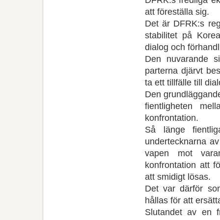
att föreställa sig.
Det är DFRK:s reg
stabilitet på Kor
dialog och förhandl
Den nuvarande si
parterna djärvt be
ta ett tillfälle till dia
Den grundläggande 
fientligheten m
konfrontation.
Så länge fientl
undertecknarna av 
vapen mot vara
konfrontation att 
att smidigt lösas.
Det var därför so
hållas för att ersät
Slutandet av en 