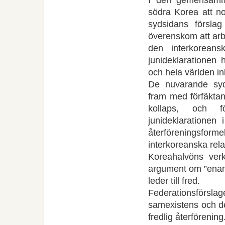
södra Korea att no
sydsidans försl
överenskom att arbe
den interkorea
junideklarationen 
och hela världen in
De nuvarande syd
fram med förfäkta
kollaps, och f
junideklaratione
återföreningsf
interkoreanska rela
Koreahalvöns verk
argument om ”enand
leder till fred.
Federationsförsla
samexistens och de
fredlig återförenin