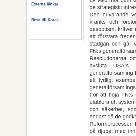
Externa länkar
de strategiskt int
Den nuvarande verk
Resa till Korea
kränks och först
despotism, kräver 
att försvara frede
stadgan och går v
FN:s generalförsaml
Resolutionerna o
avsluta USA:s
generalförsamling 
ett tydligt exemp
generalförsamlings 
För att höja FN:s 
etablera ett syste
och säkerhet, som
endast då de godkä
Reformprocessen fö
på djupet med inrik