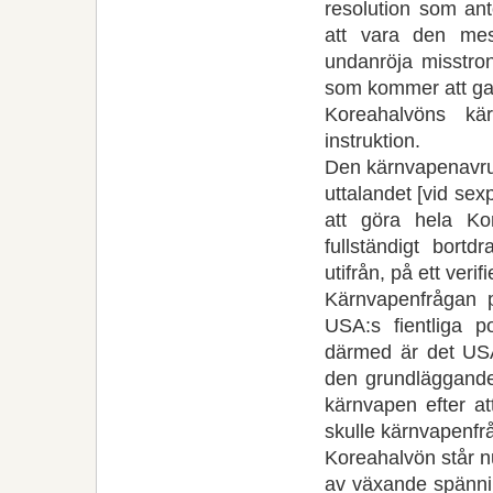
resolution som an
att vara den mest
undanröja misstr
som kommer att ga
Koreahalvöns kä
instruktion.
Den kärnvapenavru
uttalandet [vid se
att göra hela Ko
fullständigt bort
utifrån, på ett verifi
Kärnvapenfrågan p
USA:s fientliga 
därmed är det USA
den grundläggande
kärnvapen efter at
skulle kärnvapenfr
Koreahalvön står n
av växande spänni