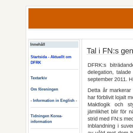
Innehåll
Tal i FN:s ge
Startsida - Aktuellt om
DFRK
DFRK:s biträdand
delegation, talad
Textarkiv
september 2011. H
Om föreningen
Detta år markera
har förblivit lojalt
- Information in English -
Maktlogik och st
jämlikhet blir för 
Tidningen Korea-
strid med FN:s me
information
Inblandning i suv
av våld mot dem b