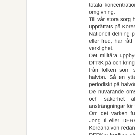
totala koncentrati
omgivning.
Till vår stora sor
upprättats på Kore
Nationell delning p
eller fred, har råt
verklighet.
Det militära uppby
DFRK på och kring 
från folken som s
halvön. Så en ytter
periodiskt på halvö
De nuvarande omst
och säkerhet al
ansträngningar för f
Om det varken fun
Jong Il eller DFRK
Koreahalvön redan s
DFRK:s fredliga e