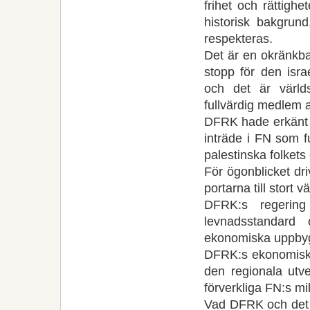
frihet och rättighe
historisk bakgrund
respekteras.
Det är en okränkbar 
stopp för den isr
och det är värld
fullvärdig medlem 
DFRK hade erkänt d
inträde i FN som f
palestinska folkets 
För ögonblicket dr
portarna till stort
DFRK:s regering 
levnadsstandard
ekonomiska uppbygg
DFRK:s ekonomiska 
den regionala utv
förverkliga FN:s mi
Vad DFRK och det k