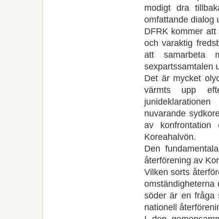
modigt dra tillba
omfattande dialog ut
DFRK kommer att gö
och varaktig fred
att samarbeta 
sexpartssamtalen ut
Det är mycket olyc
värmts upp ef
junideklarationen
nuvarande sydkore
av konfrontatio
Koreahalvön.
Den fundamentala 
återförening av Kor
Vilken sorts återf
omständigheterna d
söder är en fråga 
nationell återföreni
I den gemensamma