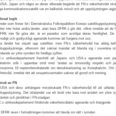
USA, Japan och några av deras allierade begärde att FN:s säkerhetsråd skul
iga kommunikationssatellit var en ballistisk missil och att uppskjutningen utgj
doxal logik
nder som finner fel i Demokratiska Folkrepubliken Koreas satellituppskjutning h
liter inte hotar andra länder, utan bara DFRK:s gör det, vilket innebär att de
DFRK inte får göra det, är en paradox som avslöjar deras fientlighet. De t
modigt och godtyckligt agerande kommer att fungera mot oss.
a länder har skjutit upp satelliter, men FN:s säkerhetsråd har aldrig beh
lituppskjutninge, eftersom det saknar mandat att blanda sig i suveräna stat
dande av yttre rymden för fredliga syften.
:s utrikesdepartement framhöll att Japans och USA:s agerande som part
ahalvön står i uppenbar strid med ”andan av ömsesidig respekt och jäm
nsamma 19 septemberuttalande om denuklearisering av Koreahalvön. Om så
hetsråd, innebär det att sexpartssamtalen saknar all grund och mening.
bruk av FN
USA och dess anhängare missbrukade FN:s säkerhetsråd till att utfärda 
lituppskjutning. Det uttalandet var ett brott inte bara mot avtalet om yttre
änitet och jämlikhet i FN-stadgan.
:s utrikesdepartement fördömde säkerhetsrådets agerande och klargjorde
t DFRK även i fortsättningen kommer att hävda sin rätt i rymden.