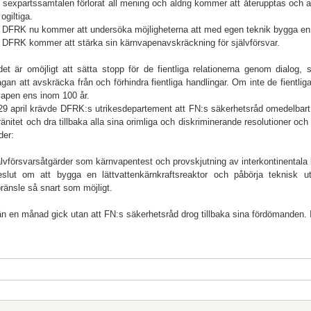
t sexpartssamtalen förlorat all mening och aldrig kommer att återupptas och
 ogiltiga.
t DFRK nu kommer att undersöka möjligheterna att med egen teknik bygga en l
t DFRK kommer att stärka sin kärnvapenavskräckning för självförsvar.
t är omöjligt att sätta stopp för de fientliga relationerna genom dialog, 
gan att avskräcka från och förhindra fientliga handlingar. Om inte de fientli
vapen ens inom 100 år.
9 april krävde DFRK:s utrikesdepartement att FN:s säkerhetsråd omedelbart
änitet och dra tillbaka alla sina orimliga och diskriminerande resolutioner oc
der:
älvförsvarsåtgärder som kärnvapentest och provskjutning av interkontinentala b
eslut om att bygga en lättvattenkärnkraftsreaktor och påbörja teknisk u
ränsle så snart som möjligt.
n en månad gick utan att FN:s säkerhetsråd drog tillbaka sina fördömanden. 