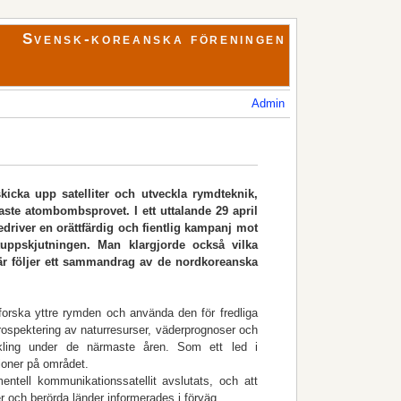
Svensk-koreanska föreningen
Admin
kicka upp satelliter och utveckla rymdteknik,
ste atombombsprovet. I ett uttalande 29 april
driver en orättfärdig och fientlig kampanj mot
ituppskjutningen. Man klargjorde också vilka
är följer ett sammandrag av de nordkoreanska
utforska yttre rymden och använda den för fredliga
prospektering av naturresurser, väderprognoser och
kling under de närmaste åren. Som ett led i
tioner på området.
ntell kommunikationssatellit avslutats, och att
ner och berörda länder informerades i förväg.