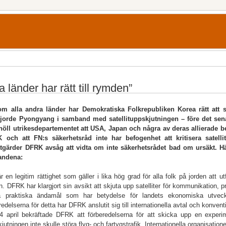
la länder har rätt till rymden”
om alla andra länder har Demokratiska Folkrepubliken Korea rätt att s
gjorde Pyongyang i samband med satellituppskjutningen – före det sena
höll utrikesdepartementet att USA, Japan och några av deras allierade be
 och att FN:s säkerhetsråd inte har befogenhet att kritisera satell
tgärder DFRK avsåg att vidta om inte säkerhetsrådet bad om ursäkt. H
landena:
r en legitim rättighet som gäller i lika hög grad för alla folk på jorden att 
n. DFRK har klargjort sin avsikt att skjuta upp satelliter för kommunikation, 
a praktiska ändamål som har betydelse för landets ekonomiska utvec
redelserna för detta har DFRK anslutit sig till internationella avtal och konven
4 april bekräftade DFRK att förberedelserna för att skicka upp en experime
jutningen inte skulle störa flyg- och fartygstrafik. Internationella organisatio