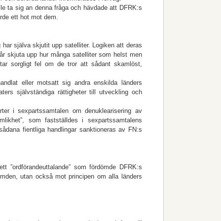
le ta sig an denna fråga och hävdade att DFRK:s
orde ett hot mot dem.
ar själva skjutit upp satelliter. Logiken att deras
 får skjuta upp hur många satelliter som helst men
ar sorgligt fel om de tror att sådant skamlöst,
andlat eller motsatt sig andra enskilda länders
ers självständiga rättigheter till utveckling och
er i sexpartssamtalen om denuklearisering av
likhet”, som fastställdes i sexpartssamtalens
dana fientliga handlingar sanktioneras av FN:s
ett ”ordförandeuttalande” som fördömde DFRK:s
 rymden, utan också mot principen om alla länders