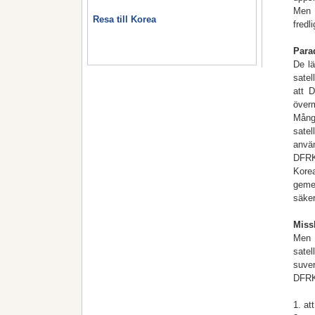
Men 
Resa till Korea
fredl
Para
De lä
satel
att 
över
Mång
satel
använ
DFRK
Kore
geme
säker
Miss
Men 
satel
suver
DFRK
1. at