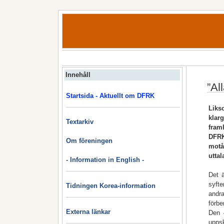
Innehåll
”Al
Startsida - Aktuellt om DFRK
Liks
klar
Textarkiv
fram
DFRK
Om föreningen
motå
utta
- Information in English -
Det ä
syfte
Tidningen Korea-information
andr
förbe
Externa länkar
Den 
uppsk