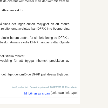
 att de överenskommelser man där kommit fram till
ättvattenreaktor.
så finns det ingen annan möjlighet än att stärka
ga relationerna avslutas kan DFRK inte överge sina
 skulle be om ursäkt för sin kränkning av DFRK:s
h beslut. Annars skulle DFRK tvingas vidta följande
allistiska robotar.
tveckling för att trygga inhemsk produktion av
I det läget genomförde DFRK just dessa åtgärder.
text/rymden.txt
· Senast uppdaterad: 2009/08/20 22:23 av
daniel
[unknown link type]
Till början av sidan