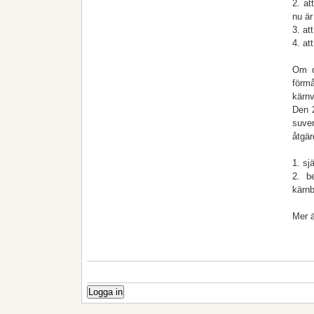
2. at
nu är
3. at
4. at
Om de
förmå
kärn
Den 2
suver
åtgär
1. sj
2. b
kärnb
Mer ä
Logga in