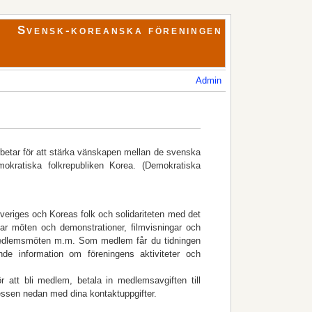
Svensk-koreanska föreningen
Admin
rbetar för att stärka vänskapen mellan de svenska
okratiska folkrepubliken Korea. (Demokratiska
eriges och Koreas folk och solidariteten med det
dnar möten och demonstrationer, filmvisningar och
 medlemsmöten m.m. Som medlem får du tidningen
nde information om föreningens aktiviteter och
att bli medlem, betala in medlemsavgiften till
essen nedan med dina kontaktuppgifter.