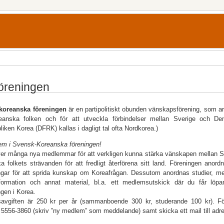
öreningen
koreanska föreningen
är en partipolitiskt obunden vänskapsförening, som a
eanska folken och för att utveckla förbindelser mellan Sverige och Dem
bliken Korea (DFRK) kallas i dagligt tal ofta Nordkorea.)
em i Svensk-Koreanska föreningen!
er många nya medlemmar för att verkligen kunna stärka vänskapen mellan Sv
a folkets strävanden för att fredligt återförena sitt land. Föreningen anor
ingar för att sprida kunskap om Koreafrågan. Dessutom anordnas studier,
nformation och annat material, bl.a. ett medlemsutskick där du får löpa
ngen i Korea.
vgiften är 250 kr per år (sammanboende 300 kr, studerande 100 kr). För 
 5556-3860 (skriv ”ny medlem” som meddelande) samt skicka ett mail till adr