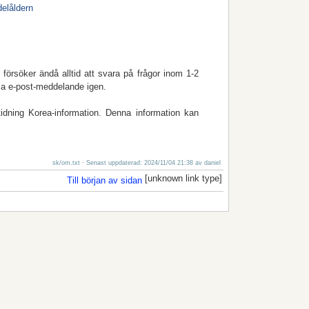
elåldern
örsöker ändå alltid att svara på frågor inom 1-2
mma e-post-meddelande igen.
tidning Korea-information. Denna information kan
sk/om.txt
· Senast uppdaterad: 2024/11/04 21:38 av
daniel
[unknown link type]
Till början av sidan