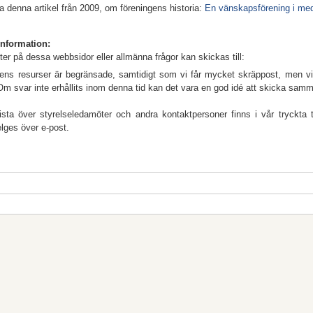
a denna artikel från 2009, om föreningens historia:
En vänskapsförening i med
information:
er på dessa webbsidor eller allmänna frågor kan skickas till:
ens resurser är begränsade, samtidigt som vi får mycket skräppost, men vi f
Om svar inte erhållits inom denna tid kan det vara en god idé att skicka sa
lista över styrelseledamöter och andra kontaktpersoner finns i vår tryckta 
lges över e-post.