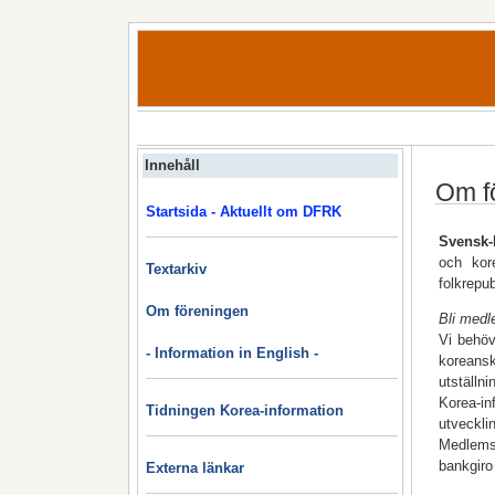
Innehåll
Om f
Startsida - Aktuellt om DFRK
Svensk-
och kor
Textarkiv
folkrepu
Om föreningen
Bli medl
Vi behöv
- Information in English -
koreansk
utställn
Korea-i
Tidningen Korea-information
utveckli
Medlemsa
bankgiro
Externa länkar