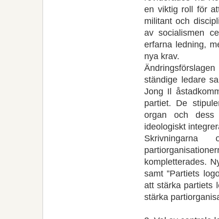
en viktig roll för a
militant och discip
av socialismen ce
erfarna ledning, m
nya krav.
Ändringsförslagen
ständige ledare s
Jong Il åstadkommi
partiet. De stipu
organ och dess s
ideologiskt integre
Skrivningarna
partiorganisation
kompletterades. Ny
samt ”Partiets log
att stärka partiet
stärka partiorganis