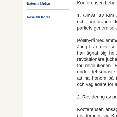
Konferensen behand
Externa länkar
1. Omval av Kim Jo
Resa till Korea
och ordförande f
partiets generalsek
Politbyråmedlemme
Jong Ils omval som
har ägnat sig hel
revolutionära juch
för revolutionen. 
under det senaste 
att ha honom på K
och vägledare för a
2. Revidering av p
Konferensen ansåg 
reviderades vid Ko