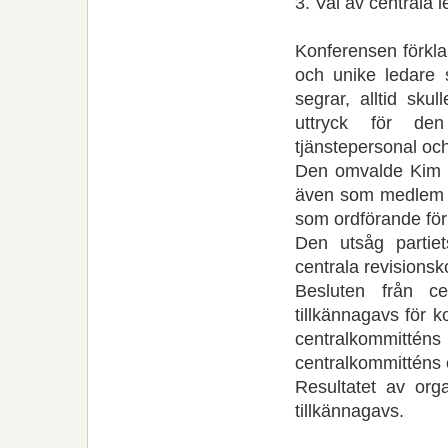
3. Val av centrala 
Konferensen förkla
och unike ledare s
segrar, alltid sku
uttryck för den
tjänstepersonal och
Den omvalde Kim Jo
även som medlem a
som ordförande för
Den utsåg partiet
centrala revisions
Besluten från c
tillkännagavs för k
centralkommitté
centralkommitténs o
Resultatet av orga
tillkännagavs.