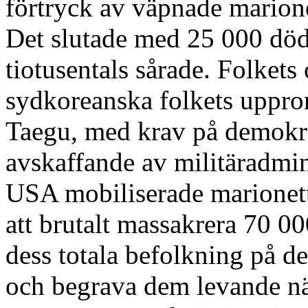
förtryck av väpnade marion
Det slutade med 25 000 död
tiotusentals sårade. Folkets
sydkoreanska folkets uppror
Taegu, med krav på demokra
avskaffande av militäradmin
USA mobiliserade marionetts
att brutalt massakrera 70 0
dess totala befolkning på d
och begrava dem levande nä