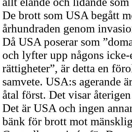
allt elände och lidande som 
De brott som USA begått mo
århundraden genom invasion
Då USA poserar som ”domar
och lyfter upp någons icke-
rättigheter”, är detta en fö
samvete. USA:s agerande är
åtal först. Det visar återige
Det är USA och ingen annan
bänk för brott mot mänsklig