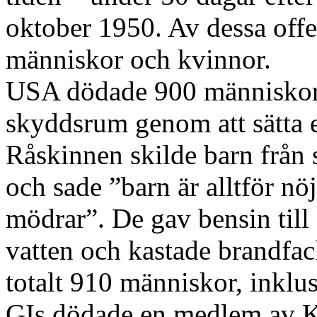
oktober 1950. Av dessa offe
människor och kvinnor.
USA dödade 900 människor i
skyddsrum genom att sätta 
Råskinnen skilde barn från s
och sade ”barn är alltför n
mödrar”. De gav bensin till d
vatten och kastade brandfac
totalt 910 människor, inklu
GIs dödade en medlem av Ko