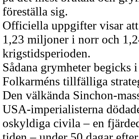
föreställa sig.
Officiella uppgifter visar 
1,23 miljoner i norr och 1,2
krigstidsperioden.
Sådana grymheter begicks i
Folkarméns tillfälliga strateg
Den välkända Sinchon-massa
USA-imperialisterna dödade
oskyldiga civila – en fjärde
tiden – under 50 dagar efte