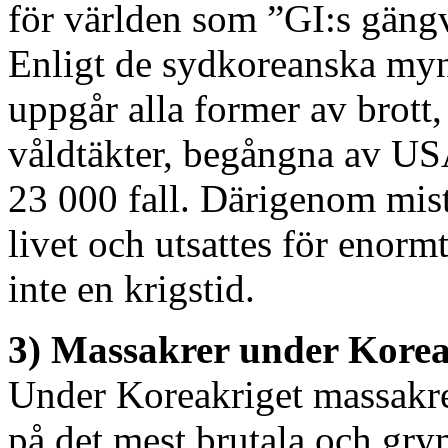
för världen som ”GI:s gäng
Enligt de sydkoreanska myndi
uppgår alla former av brott
våldtäkter, begångna av USA
23 000 fall. Därigenom mis
livet och utsattes för enorm
inte en krigstid.
3) Massakrer under Korea
Under Koreakriget massakre
på det mest brutala och gry