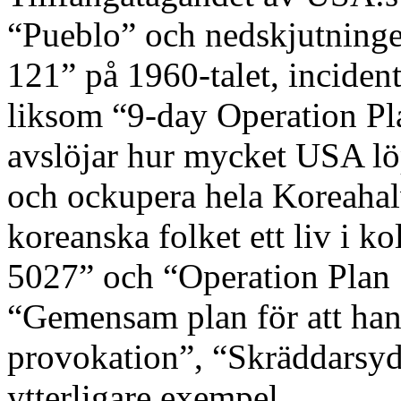
“Pueblo” och nedskjutninge
121” på 1960-talet, incide
liksom “9-day Operation Pl
avslöjar hur mycket USA l
och ockupera hela Koreahalv
koreanska folket ett liv i ko
5027” och “Operation Plan
“Gemensam plan för att hand
provokation”, “Skräddarsyd
ytterligare exempel.