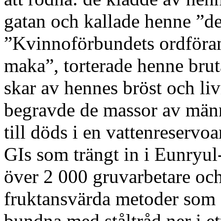
gatan och kallade henne ”d
”Kvinnoförbundets ordföra
maka”, torterade henne brut
skar av hennes bröst och li
begravde de massor av män
till döds i en vattenreservoa
GIs som trängt in i Eunryu
över 2 000 gruvarbetare och
fruktansvärda metoder som 
bundna med ståltråd ner i et