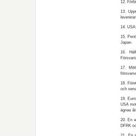
12. Förb
13. Uppr
levererar
14. USA:
15. Penta
Japan.
16. Häl
Försvars
17. Mili
försvars
18. Före
och sena
19. Euro
USA mots
ägnas åt
20. En a
DFRK och
21. En m