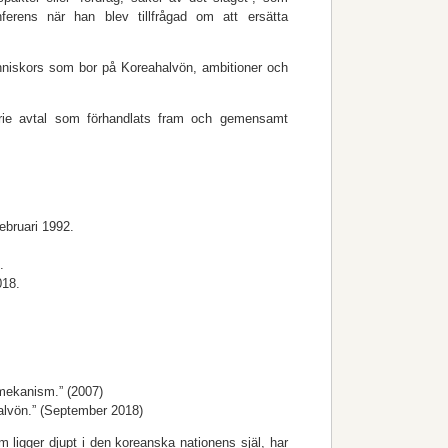
nferens när han blev tillfrågad om att ersätta
änniskors som bor på Koreahalvön, ambitioner och
erie avtal som förhandlats fram och gemensamt
ebruari 1992.
.
018.
smekanism.” (2007)
ahalvön.” (September 2018)
ligger djupt i den koreanska nationens själ, har