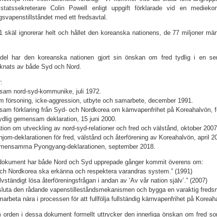
 statssekreterare Colin Powell enligt uppgift förklarade vid en medieko
gsvapenstillståndet med ett fredsavtal.
 skäl ignorerar helt och hållet den koreanska nationens, de 77 miljoner m
 del har den koreanska nationen gjort sin önskan om fred tydlig i en s
knats av både Syd och Nord.
:
sam nord-syd-kommunike, juli 1972.
om försoning, icke-aggression, utbyte och samarbete, december 1991.
am förklaring från Syd- och Nordkorea om kärnvapenfrihet på Koreahalvön, f
ydlig gemensam deklaration, 15 juni 2000.
ation om utveckling av nord-syd-relationer och fred och välstånd, oktober 2007
jom-deklarationen för fred, välstånd och återförening av Koreahalvön, april 2
emensamma Pyongyang-deklarationen, september 2018.
 dokument har både Nord och Syd upprepade gånger kommit överens om:
och Nordkorea ska erkänna och respektera varandras system.” (1991)
älvständigt lösa återföreningsfrågan i andan av ’Av vår nation själv’.” (2007)
vsluta den rådande vapenstilleståndsmekanismen och bygga en varaktig fred
amarbeta nära i processen för att fullfölja fullständig kärnvapenfrihet på Kore
orden i dessa dokument formellt uttrycker den innerliga önskan om fred som 