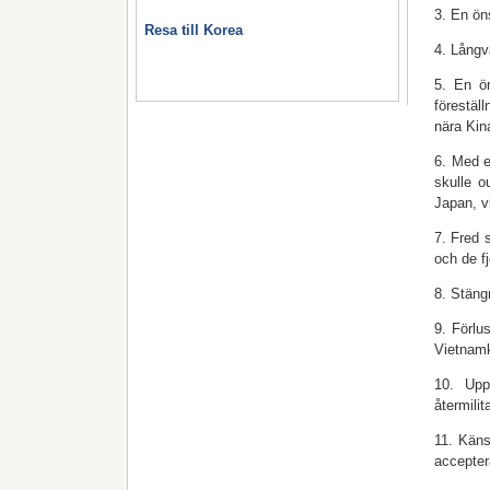
3. En ön
Resa till Korea
4. Långv
5. En ö
förestäl
nära Kin
6. Med e
skulle o
Japan, v
7. Fred 
och de f
8. Stäng
9. Förlu
Vietnamk
10. Upp
återmilit
11. Käns
accepter