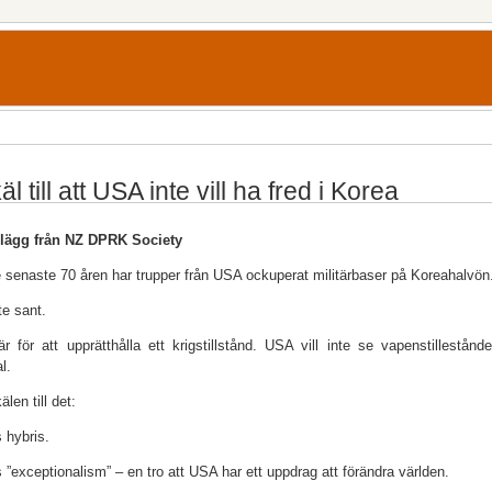
äl till att USA inte vill ha fred i Korea
nlägg från NZ DPRK Society
 senaste 70 åren har trupper från USA ockuperat militärbaser på Koreahalvön. 
te sant.
r för att upprätthålla ett krigstillstånd. USA vill inte se vapenstillestånd
l.
älen till det:
 hybris.
 ”exceptionalism” – en tro att USA har ett uppdrag att förändra världen.