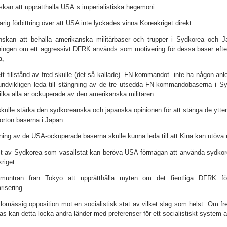
skan att upprätthålla USA:s imperialistiska hegemoni.
arig förbittring över att USA inte lyckades vinna Koreakriget direkt.
nskan att behålla amerikanska militärbaser och trupper i Sydkorea och J
lningen om ett aggressivt DFRK används som motivering för dessa baser efters
a,
tt tillstånd av fred skulle (det så kallade) ”FN-kommandot” inte ha någon a
undvikligen leda till stängning av de tre utsedda FN-kommandobaserna i 
ilka alla är ockuperade av den amerikanska militären.
skulle stärka den sydkoreanska och japanska opinionen för att stänga de ytte
jorton baserna i Japan.
ning av de USA-ockuperade baserna skulle kunna leda till att Kina kan utöva
st av Sydkorea som vasallstat kan beröva USA förmågan att använda sydkore
riget.
muntran från Tokyo att upprätthålla myten om det fientliga DFRK fö
arisering.
lomässig opposition mot en socialistisk stat av vilket slag som helst. Om fr
as kan detta locka andra länder med preferenser för ett socialistiskt system 