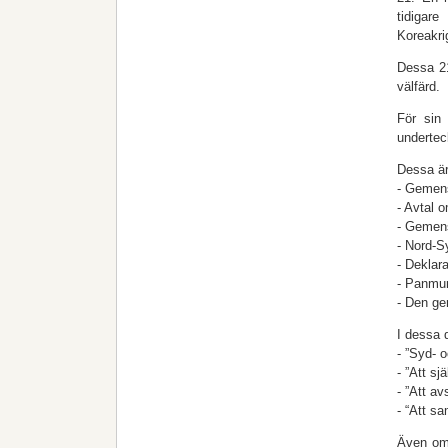
tidigare
Koreakri
Dessa 21
välfärd.
För sin
undertec
Dessa är
- Gemen
- Avtal 
- Gemens
- Nord-S
- Deklar
- Panmun
- Den g
I dessa
- ”Syd- 
- ”Att sj
- ”Att a
- “Att s
Även om 