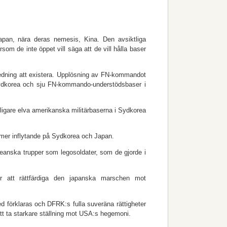
apan, nära deras nemesis, Kina. Den avsiktliga
om de inte öppet vill säga att de vill hålla baser
nledning att existera. Upplösning av FN-kommandot
Sydkorea och sju FN-kommando-understödsbaser i
rligare elva amerikanska militärbaserna i Sydkorea
 mer inflytande på Sydkorea och Japan.
anska trupper som legosoldater, som de gjorde i
r att rättfärdiga den japanska marschen mot
ed förklaras och DFRK:s fulla suveräna rättigheter
att ta starkare ställning mot USA:s hegemoni.