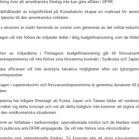
ittring över att amerikanska företag inte kan göra affärer i DFRK.
ätthållandet av krigstillstånd på Koreahalvön skapar en marknad för ameri
 tjänster till den amerikanska militären.
s ekonomi är starkt beroende av vinster som genereras av det militär-industri
gon vill inte förlora de miljarder dollar i årlig budgetfinansiering som de tilld
ften av miljarderna i Pentagons budgetfinansiering går till försvarse
entreprenörerna vill inte förlora sina lönsamma kontrakt i Sydkorea och Japan
tära officerare vill inte äventyra lukrativa möjligheter efter sin tjänstgör
entreprenörer.
tagen i vapenindustrin och försvarsentreprenörerna är generösa donatorer till 
ten.
péerna har tidigare föreslagit att Korea, Japan och Taiwan bildar ett nordos
ätter sig detta koncept och vet att detta troligtvis inte kommer att utgöra 
 den nordkoreanska situationen.
rmé av författare i tankesmedjor, specialiserade institut och de bredare med
 publicera anti-DFRK-propaganda. De vill inte förlora sina inkomstkällor.
otvilja mot internationella fördrag. ”Vi kommer inte att sluta icke-angrepp