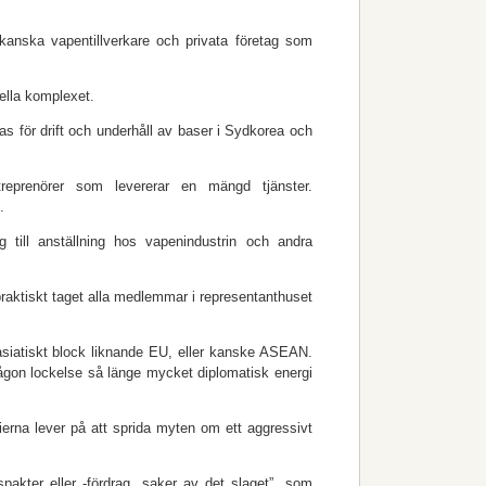
kanska vapentillverkare och privata företag som
ella komplexet.
elas för drift och underhåll av baser i Sydkorea och
ntreprenörer som levererar en mängd tjänster.
.
ing till anställning hos vapenindustrin och andra
praktiskt taget alla medlemmar i representanthuset
tasiatiskt block liknande EU, eller kanske ASEAN.
någon lockelse så länge mycket diplomatisk energi
ierna lever på att sprida myten om ett aggressivt
spakter eller -fördrag, saker av det slaget”, som