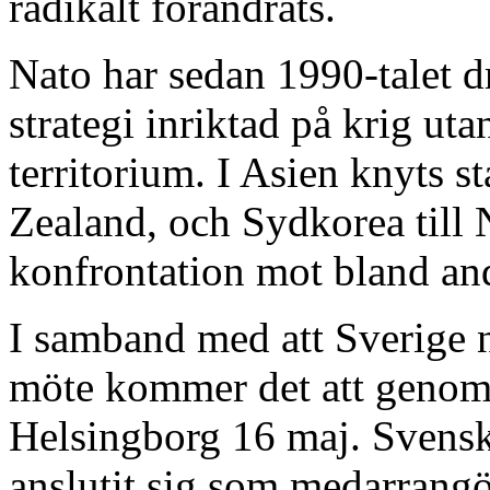
radikalt förändrats.
Nato har sedan 1990-talet d
strategi inriktad på krig u
territorium. I Asien knyts s
Zealand, och Sydkorea till 
konfrontation mot bland a
I samband med att Sverige n
möte kommer det att genomf
Helsingborg 16 maj. Svens
anslutit sig som medarrangö