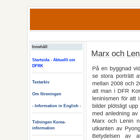
Innehåll
Marx och Leni
Startsida - Aktuellt om
DFRK
På en byggnad vid
se stora porträtt
Textarkiv
mellan 2008 och 2
att man i DFR Kore
Om föreningen
leninismen för att
bilder plötsligt up
- Information in English -
med anledning av f
Marx och Lenin n
Tidningen Korea-
utkanten av Pyong
information
Betydelsen av a