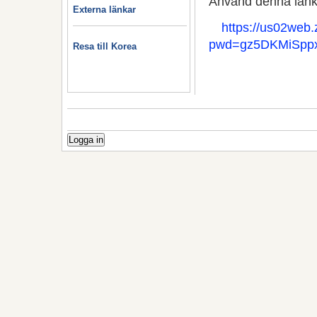
Använd denna länk i
Externa länkar
https://us02web
pwd=gz5DKMiSpp
Resa till Korea
Logga in