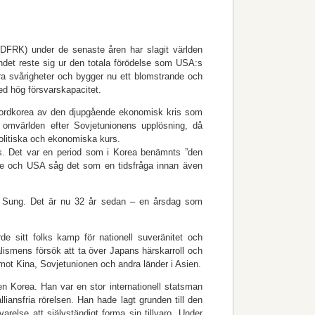
DFRK) under de senaste åren har slagit världen
ndet reste sig ur den totala förödelse som USA:s
ra svårigheter och bygger nu ett blomstrande och
ed hög försvarskapacitet.
 Nordkorea av den djupgående ekonomisk kris som
 omvärlden efter Sovjetunionens upplösning, då
olitiska och ekonomiska kurs.
s. Det var en period som i Korea benämnts ”den
e och USA såg det som en tidsfråga innan även
 Il Sung. Det är nu 32 år sedan – en årsdag som
de sitt folks kamp för nationell suveränitet och
ismens försök att ta över Japans härskarroll och
 mot Kina, Sovjetunionen och andra länder i Asien.
n Korea. Han var en stor internationell statsman
iansfria rörelsen. Han hade lagt grunden till den
else att självständigt forma sin tillvaro. Under