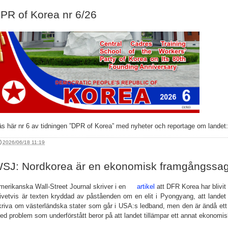
PR of Korea nr 6/26
äs här nr 6 av tidningen ”DPR of Korea” med nyheter och reportage om landet
2026/06/18 11:19
SJ: Nordkorea är en ekonomisk framgångssa
merikanska Wall-Street Journal skriver i en
artikel
att DFR Korea har blivi
ivetvis är texten kryddad av påståenden om en elit i Pyongyang, att landet
kriva om västerländska stater som går i USA:s ledband, men den är ändå ett 
ed problem som underförstått beror på att landet tillämpar ett annat ekonomi