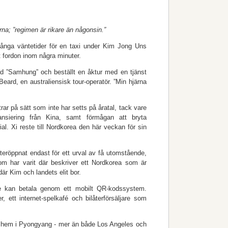
rna; ”regimen är rikare än någonsin.”
ånga väntetider för en taxi under Kim Jong Uns
t fordon inom några minuter.
d ”Samhung” och beställt en åktur med en tjänst
e Beard, en australiensisk tour-operatör. ”Min hjärna
ar på sätt som inte har setts på åratal, tack vare
inansiering från Kina, samt förmågan att bryta
al. Xi reste till Nordkorea den här veckan för sin
eröppnat endast för ett urval av få utomstående,
om har varit där beskriver ett Nordkorea som är
är Kim och landets elit bor.
re kan betala genom ett mobilt QR-kodssystem.
 ett internet-spelkafé och bilåterförsäljare som
ya hem i Pyongyang - mer än både Los Angeles och