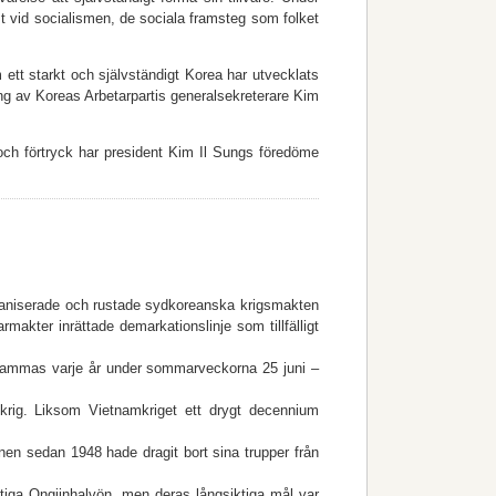
t vid socialismen, de sociala framsteg som folket
 ett starkt och självständigt Korea har utvecklats
ing av Koreas Arbetarpartis generalsekreterare Kim
ch förtryck har president Kim Il Sungs föredöme
organiserade och rustade sydkoreanska krigsmakten
makter inrättade demarkationslinje som tillfälligt
sammas varje år under sommarveckorna 25 juni –
 krig. Liksom Vietnamkriget ett drygt decennium
en sedan 1948 hade dragit bort sina trupper från
ktiga Ongjinhalvön, men deras långsiktiga mål var