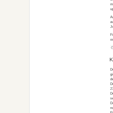
m
u
A
a
J
F
o
K
D
g
d
D
2
D
s
D
n
E