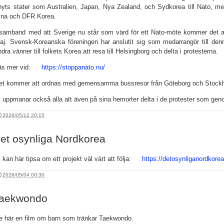
nyts stater som Australien, Japan, Nya Zealand, och Sydkorea till Nato, med
ina och DFR Korea.
 samband med att Sverige nu står som värd för ett Nato-möte kommer det a
aj. Svensk-Koreanska föreningen har anslutit sig som medarrangör till d
ndra vänner till folkets Korea att resa till Helsingborg och delta i protesterna.
äs mer vid:
https://stoppanato.nu/
et kommer att ordnas med gemensamma bussresor från Göteborg och Stock
i uppmanar också alla att även på sina hemorter delta i de protester som gen
2026/05/12 20:15
et osynliga Nordkorea
i kan här tipsa om ett projekt väl värt att följa:
https://detosynliganordkore
2026/05/04 00:30
aekwondo
e här en film om barn som tränkar Taekwondo.