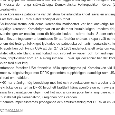
tt krossa den unga självständiga Demokratiska Folkrepubliken Korea 
oreahalvön.
ör de koreanska patrioterna var det stora fosterländska kriget såväl en ant
ör att försvara DFRK:s självständighet och frihet.
SA-imperialisterna och deras koreanska marionetter var helt ansvariga för
skyldiga koreaner. Koreakriget var ett av de mest brutala krigen i modern tid
nvändningen av napalm, som då började brukas i större skala. Städer och s
otalt. Bevattningsdammar bombades för att förstöra skördar, skapa svält och 
enom det treåriga folkkriget lyckades de patriotiska och antiimperialistiska kr
olkrepubliken och tvinga USA att den 27 juli 1953 underteckna ett avtal om vape
vtalet utlovade bland annat förbud mot införsel av vapen och förhandlinga
orea, förpliktelser som USA aldrig infriade. I över sju decennier har det kor
arken fred eller krig.
ortfarande försöker USA frenetiskt hålla spänningarna på Koreahalvön vid l
ormer av krigsövningar mot DFRK genomförs oupphörligen, samtidigt som USA
åll runt om i världen.
FRK har ständigt hög beredskap mot hot och provokationer och arbetar ständ
vskräckande syfte har DFRK byggt ett kraftfullt kärnvapenförsvar och avvisar
essa försvarsåtgärder utgör inget hot mot andra än potentiella angripare och kri
ch stabilitet på Koreahalvön, i regionen och i världen.
tt bemöta imperialisternas propaganda och smutskastning mot DFRK är en vikti
2026/06/22 10:44