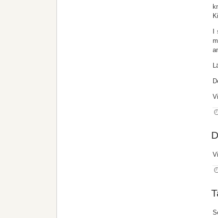
k
K
I
m
a
L
D
V
D
V
T
S