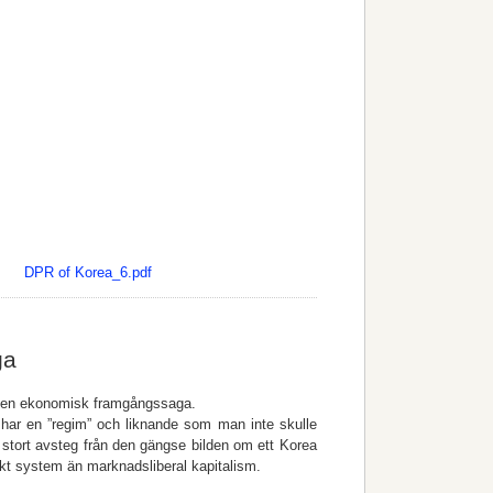
:
DPR of Korea_6.pdf
ga
t en ekonomisk framgångssaga.
 har en ”regim” och liknande som man inte skulle
stort avsteg från den gängse bilden om ett Korea
skt system än marknadsliberal kapitalism.