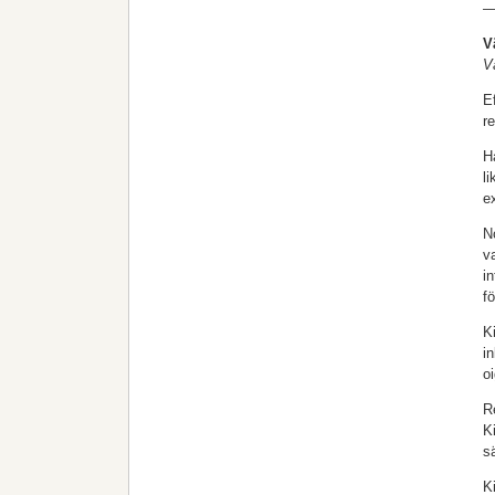
V
V
E
r
H
l
e
N
v
i
f
K
i
o
R
K
s
K