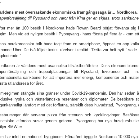
—
ärldens mest överraskande ekonomiska framgångssaga är… Nordkorea.
apenförsäljning till Ryssland och varor från Kina ger en skjuts, trots sanktione
fter mer än 100 besök i Nordkorea hade Rowan Beard börjat förvänta sig l
egim. Men vid ett nyligen besök i Pyongyang - hans första på flera år - kom et
ans nordkoreanska tolk hade tagit fram en smartphone, öppnat en app kalla
iknande Uber. De två följde taxins rörelser i realtid. ”Detta var helt nytt,” sad
xploderade.”
ordkorea är världens mest osannolika tillväxtberättelse. Dess ekonomi blomstr
apenförsäljning och trupputplaceringar till Ryssland, leveranser och f
nternationella sanktioner för att importera mer energi, komponenter och materi
örsta utlandsresa för året.
im-regimen stängde sina gränser under Covid-19-pandemin. Den har sedan åt
nklusive ryska och västerländska resenärer och diplomater. De besökare s
igenkänneligt jämfört med det förflutna, särskilt dess huvudstad, Pyongyang, d
estauranger där serverar pizza från stenugn och kycklingvingar. Besöka
inesiska elfordon susar genom gatorna. Pyongyang har nya husdjursbutiker,
äljer BMW:er.
im har inlett en nationell byggboom. Förra året byggde Nordkorea 10 000 n