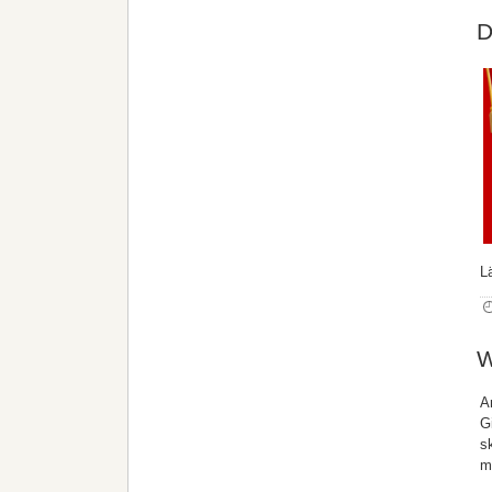
D
L
W
A
G
s
m