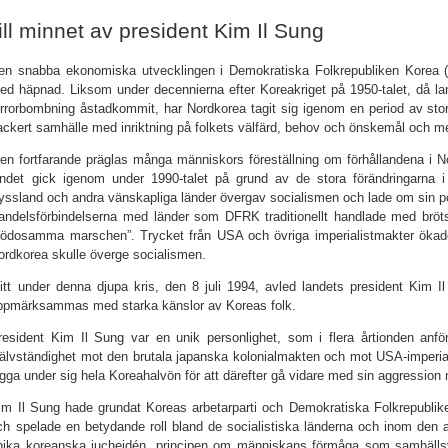
ill minnet av president Kim Il Sung
en snabba ekonomiska utvecklingen i Demokratiska Folkrepubliken Korea (
ed häpnad. Liksom under decennierna efter Koreakriget på 1950-talet, då la
errorbombning åstadkommit, har Nordkorea tagit sig igenom en period av sto
ackert samhälle med inriktning på folkets välfärd, behov och önskemål och m
en fortfarande präglas många människors föreställning om förhållandena i
andet gick igenom under 1990-talet på grund av de stora förändringarna i
yssland och andra vänskapliga länder övergav socialismen och lade om sin p
andelsförbindelserna med länder som DFRK traditionellt handlade med bröt
ödosamma marschen”. Trycket från USA och övriga imperialistmakter ökad
ordkorea skulle överge socialismen.
itt under denna djupa kris, den 8 juli 1994, avled landets president Kim
ppmärksammas med starka känslor av Koreas folk.
resident Kim Il Sung var en unik personlighet, som i flera årtionden anför
jälvständighet mot den brutala japanska kolonialmakten och mot USA-imperial
ägga under sig hela Koreahalvön för att därefter gå vidare med sin aggression
im Il Sung hade grundat Koreas arbetarparti och Demokratiska Folkrepublike
ch spelade en betydande roll bland de socialistiska länderna och inom den all
nika koreanska jucheidén, principen om människans förmåga som samhällsvar