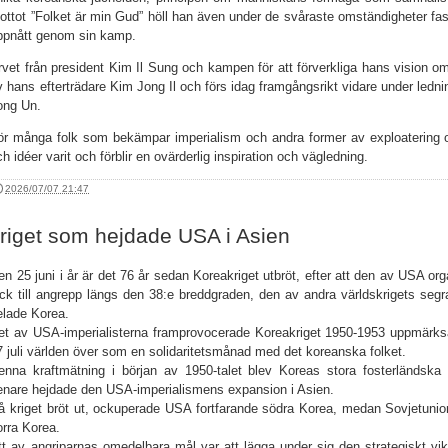
ottot ”Folket är min Gud” höll han även under de svåraste omständigheter fas
ppnått genom sin kamp.
rvet från president Kim Il Sung och kampen för att förverkliga hans vision om
v hans efterträdare Kim Jong Il och förs idag framgångsrikt vidare under ledn
ong Un.
ör många folk som bekämpar imperialism och andra former av exploatering o
ch idéer varit och förblir en ovärderlig inspiration och vägledning.
2026/07/07 21:47
riget som hejdade USA i Asien
en 25 juni i år är det 76 år sedan Koreakriget utbröt, efter att den av USA 
ick till angrepp längs den 38:e breddgraden, den av andra världskrigets segrar
elade Korea.
et av USA-imperialisterna framprovocerade Koreakriget 1950-1953 uppmärk
7 juli världen över som en solidaritetsmånad med det koreanska folket.
enna kraftmätning i början av 1950-talet blev Koreas stora fosterländska
enare hejdade den USA-imperialismens expansion i Asien.
å kriget bröt ut, ockuperade USA fortfarande södra Korea, medan Sovjetunion
orra Korea.
tt av angriparnas omedelbara mål var att lägga under sig den strategiskt vi