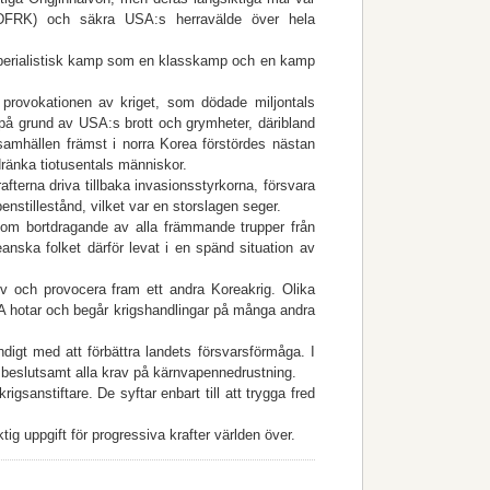
(DFRK) och säkra USA:s herravälde över hela
iimperialistisk kamp som en klasskamp och en kamp
 provokationen av kriget, som dödade miljontals
 på grund av USA:s brott och grymheter, däribland
amhällen främst i norra Korea förstördes nästan
dränka tiotusentals människor.
afterna driva tillbaka invasionsstyrkorna, försvara
nstillestånd, vilket var en storslagen seger.
r om bortdragande av alla främmande trupper från
eanska folket därför levat i en spänd situation av
iv och provocera fram ett andra Koreakrig. Olika
 hotar och begår krigshandlingar på många andra
igt med att förbättra landets försvarsförmåga. I
 beslutsamt alla krav på kärnvapennedrustning.
gsanstiftare. De syftar enbart till att trygga fred
g uppgift för progressiva krafter världen över.