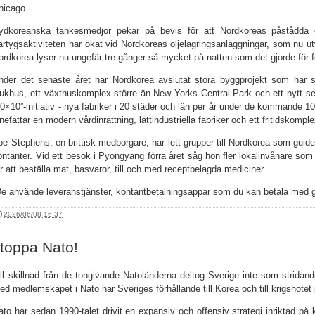
hicago.
ydkoreanska tankesmedjor pekar på bevis för att Nordkoreas påstådda 
artygsaktiviteten har ökat vid Nordkoreas oljelagringsanläggningar, som nu ut
ordkorea lyser nu ungefär tre gånger så mycket på natten som det gjorde för 
nder det senaste året har Nordkorea avslutat stora byggprojekt som har stå
jukhus, ett växthuskomplex större än New Yorks Central Park och ett nytt
20×10”-initiativ - nya fabriker i 20 städer och län per år under de kommande 10 
nnefattar en modern vårdinrättning, lättindustriella fabriker och ett fritidskomple
oe Stephens, en brittisk medborgare, har lett grupper till Nordkorea som guide
ontanter. Vid ett besök i Pyongyang förra året såg hon fler lokalinvånare s
ör att beställa mat, basvaror, till och med receptbelagda mediciner.
De använde leveranstjänster, kontantbetalningsappar som du kan betala med g
2026/06/08 16:37
toppa Nato!
ill skillnad från de tongivande Natoländerna deltog Sverige inte som strida
ed medlemskapet i Nato har Sveriges förhållande till Korea och till krigshotet
ato har sedan 1990-talet drivit en expansiv och offensiv strategi inriktad på 