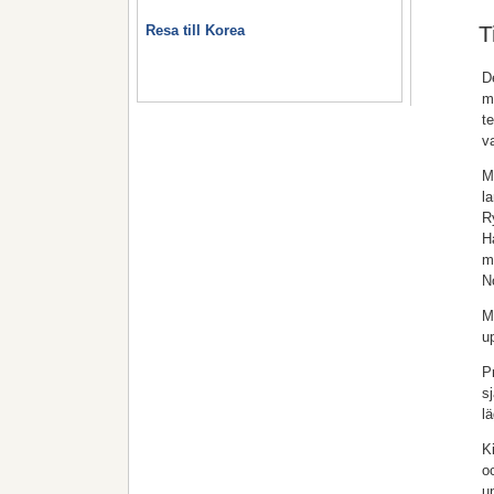
T
Resa till Korea
D
m
t
v
M
l
R
H
m
N
M
u
P
s
l
K
o
u