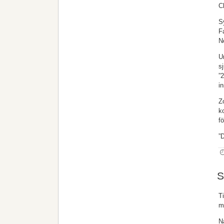
C
S
F
N
U
s
”
i
Z
k
f
”
S
T
m
N