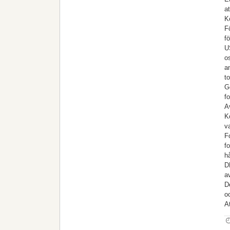
a
K
F
f
U
o
a
t
G
f
A
K
v
F
f
h
D
a
D
o
A