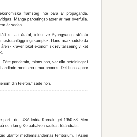
ekonomiska framsteg inte bara är propaganda.
vidgas. Många parkeringsplatser är mer överfulla.
fem år sedan.
tt stilla i åratal, inklusive Pyongyangs största
 semesteranläggningskomplex. Hans marknadsförda
åren - kräver lokal ekonomisk revitalisering vilket
x.
. Före pandemin, minns hon, var alla betalningar i
om handlade med sina smartphones. Det finns appar
enom din telefon,” sade hon.
nde part i det USA-ledda Koreakriget 1950-53. Men
 på och kring Koreahalvön radikalt förändrats.
krig utanför medlemsländernas territorium. I Asien