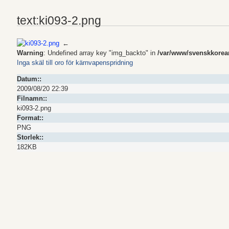
text:ki093-2.png
←
Warning
: Undefined array key "img_backto" in
/var/www/svenskkoreans
Inga skäl till oro för kärnvapenspridning
Datum::
2009/08/20 22:39
Filnamn::
ki093-2.png
Format::
PNG
Storlek::
182KB