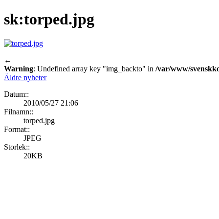
sk:torped.jpg
←
Warning
: Undefined array key "img_backto" in
/var/www/svenskkor
Äldre nyheter
Datum::
2010/05/27 21:06
Filnamn::
torped.jpg
Format::
JPEG
Storlek::
20KB