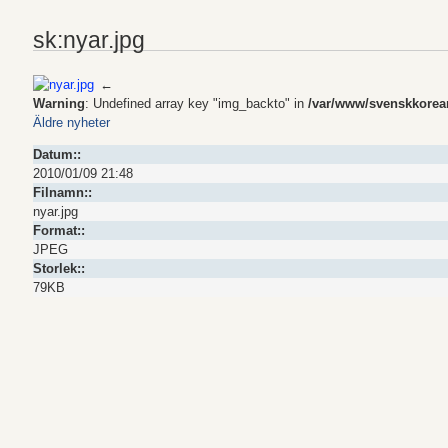
sk:nyar.jpg
←
Warning
: Undefined array key "img_backto" in
/var/www/svenskkoreans
Äldre nyheter
Datum::
2010/01/09 21:48
Filnamn::
nyar.jpg
Format::
JPEG
Storlek::
79KB