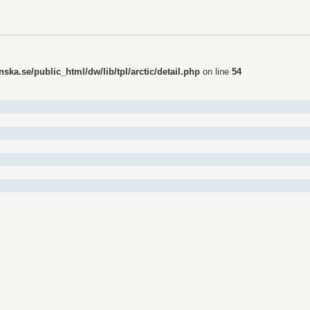
ka.se/public_html/dw/lib/tpl/arctic/detail.php
on line
54