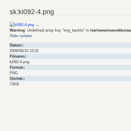
sk:ki092-4.png
←
Warning
: Undefined array key "img_backto" in
/var/www/svenskkoreans
Äldre nyheter
Datum::
2009/06/10 23:01
Filnamn::
ki092-4.png
Format::
PNG
Storlek::
73KB