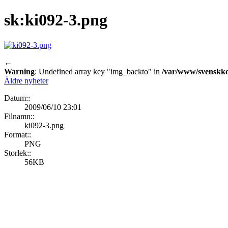
sk:ki092-3.png
←
Warning
: Undefined array key "img_backto" in
/var/www/svenskkor
Äldre nyheter
Datum::
2009/06/10 23:01
Filnamn::
ki092-3.png
Format::
PNG
Storlek::
56KB