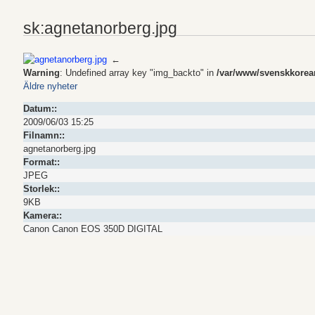
sk:agnetanorberg.jpg
←
Warning
: Undefined array key "img_backto" in
/var/www/svenskkoreans
Äldre nyheter
Datum::
2009/06/03 15:25
Filnamn::
agnetanorberg.jpg
Format::
JPEG
Storlek::
9KB
Kamera::
Canon Canon EOS 350D DIGITAL