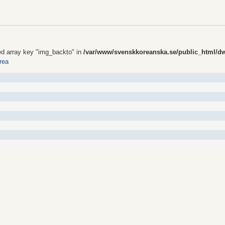
ed array key "img_backto" in
/var/www/svenskkoreanska.se/public_html/dw/l
orea