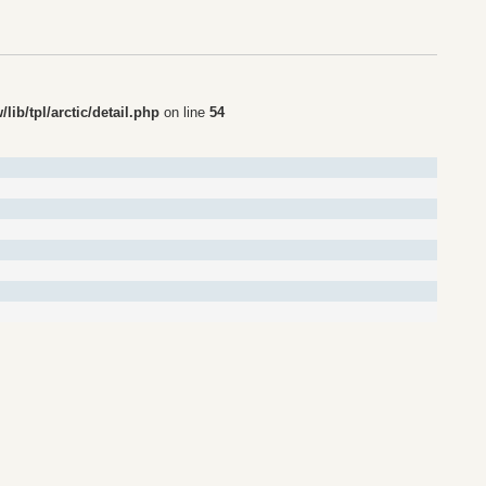
ib/tpl/arctic/detail.php
on line
54