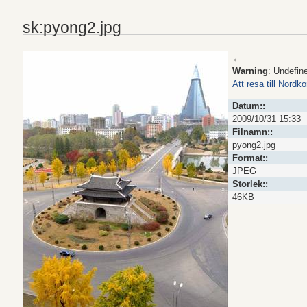
sk:pyong2.jpg
←
Warning
: Undefin
Att resa till Nordk
Datum::
2009/10/31 15:33
Filnamn::
pyong2.jpg
Format::
JPEG
Storlek::
46KB