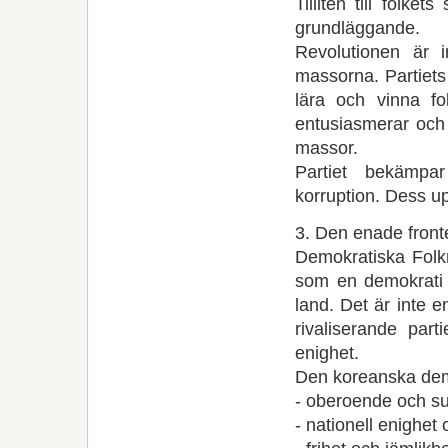
Tilliten till folk
grundläggande.
Revolutionen är i
massorna. Partiets
lära och vinna fo
entusiasmerar och
massor.
Partiet bekämpar 
korruption. Dess upp
3. Den enade front
Demokratiska Folk
som en demokrati d
land. Det är inte 
rivaliserande par
enighet.
Den koreanska dem
- oberoende och su
- nationell enighet 