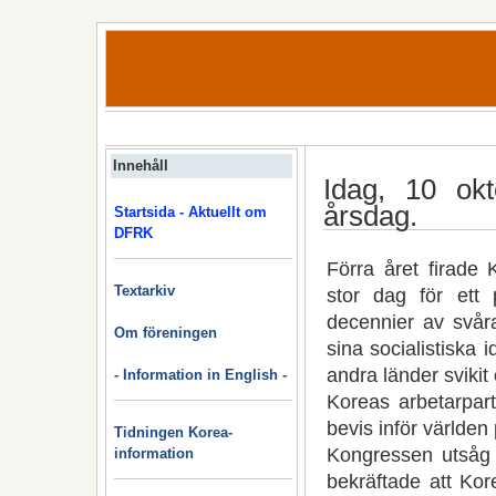
Innehåll
Idag, 10 okt
årsdag.
Startsida - Aktuellt om
DFRK
Förra året firade 
Textarkiv
stor dag för ett 
decennier av svåra
Om föreningen
sina socialistiska 
andra länder svikit
- Information in English -
Koreas arbetarpar
bevis inför världen 
Tidningen Korea-
Kongressen utsåg e
information
bekräftade att Kor