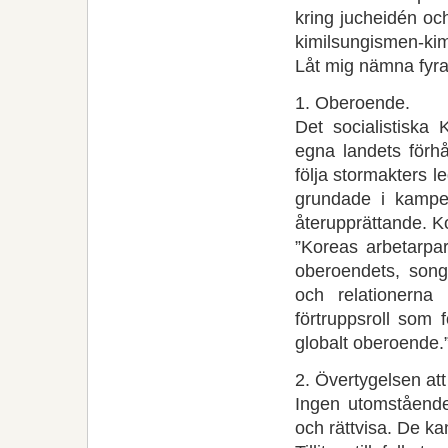
kring jucheidén oc
kimilsungismen-kim
Låt mig nämna fyr
1. Oberoende.
Det socialistiska K
egna landets förhå
följa stormakters 
grundade i kampe
återupprättande. K
”Koreas arbetarpar
oberoendets, song
och relationern
förtruppsroll som 
globalt oberoende.
2. Övertygelsen att
Ingen utomstående
och rättvisa. De k