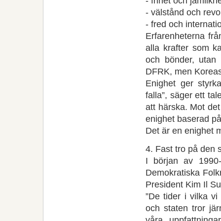
- frihet och jämlikhe
- välstånd och revo
- fred och internatio
Erfarenheterna frå
alla krafter som k
och bönder, utan a
DFRK, men Koreas a
Enighet ger styrk
falla”, säger ett ta
att härska. Mot det
enighet baserad på 
Det är en enighet 
4. Fast tro på den s
I början av 1990-
Demokratiska Folkr
President Kim Il Su
”De tider i vilka vi
och staten tror j
våra uppfattning