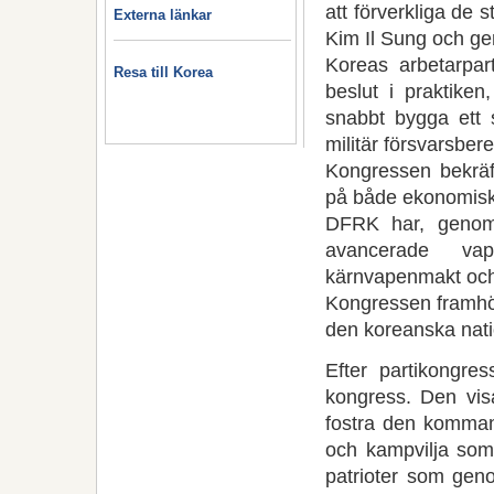
att förverkliga de 
Externa länkar
Kim Il Sung och gen
Koreas arbetarpar
Resa till Korea
beslut i praktike
snabbt bygga ett 
militär försvarsbere
Kongressen bekräf
på både ekonomisk
DFRK har, genom 
avancerade vap
kärnvapenmakt och
Kongressen framhöll
den koreanska nati
Efter partikongre
kongress. Den visa
fostra den komman
och kampvilja som
patrioter som geno