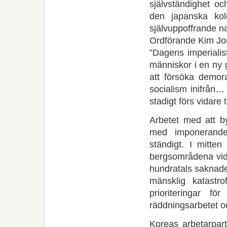
självständighet o
den japanska ko
självuppoffrande n
Ordförande Kim Jo
”Dagens imperialis
människor i en ny g
att försöka demor
socialism inifrån…
stadigt förs vidare 
Arbetet med att b
med imponerande 
ständigt. I mitte
bergsområdena vid
hundratals saknad
mänsklig katastr
prioriteringar f
räddningsarbetet 
Koreas arbetarpart