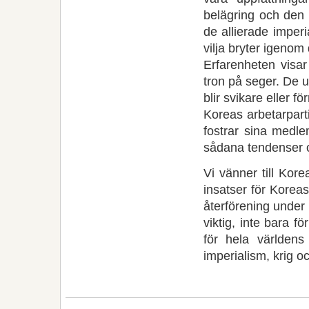
belägring och den 
de allierade imperi
vilja bryter igenom
Erfarenheten visa
tron på seger. De 
blir svikare eller fö
Koreas arbetarpart
fostrar sina medle
sådana tendenser oc
Vi vänner till Kore
insatser för Korea
återförening under
viktig, inte bara f
för hela världens
imperialism, krig oc