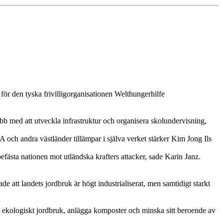
 för den tyska frivilligorganisationen Welthungerhilfe
obb med att utveckla infrastruktur och organisera skolundervisning,
 och andra västländer tillämpar i själva verket stärker Kim Jong Ils
t befästa nationen mot utländska krafters attacker, sade Karin Janz.
e att landets jordbruk är högt industrialiserat, men samtidigt starkt
på ekologiskt jordbruk, anlägga komposter och minska sitt beroende av