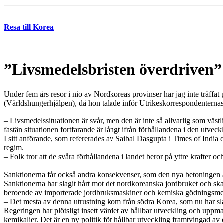
Resa till Korea
”Livsmedelsbristen överdriven”
Under fem års resor i nio av Nordkoreas provinser har jag inte träffat 
(Världshungerhjälpen), då hon talade inför Utrikeskorrespondenternas
– Livsmedelssituationen är svår, men den är inte så allvarlig som väst
fastän situationen fortfarande är långt ifrån förhållandena i den utvec
I sitt anförande, som refererades av Saibal Dasgupta i Times of India
regim.
– Folk tror att de svåra förhållandena i landet beror på yttre krafter oc
Sanktionerna får också andra konsekvenser, som den nya betoningen a
Sanktionerna har slagit hårt mot det nordkoreanska jordbruket och skapa
beroende av importerade jordbruksmaskiner och kemiska gödningsme
– Det mesta av denna utrustning kom från södra Korea, som nu har sl
Regeringen har plötsligt insett värdet av hållbar utveckling och uppm
kemikalier. Det är en ny politik för hållbar utveckling framtvingad av