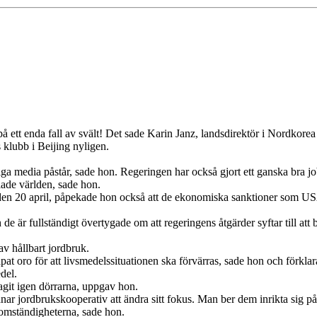
på ett enda fall av svält! Det sade Karin Janz, landsdirektör i Nordkorea
 klubb i Beijing nyligen.
liga media påstår, sade hon. Regeringen har också gjort ett ganska bra j
klade världen, sade hon.
 den 20 april, påpekade hon också att de ekonomiska sanktioner som USA
h de är fullständigt övertygade om att regeringens åtgärder syftar till at
v hållbart jordbruk.
t oro för att livsmedelssituationen ska förvärras, sade hon och förklarad
del.
agit igen dörrarna, uppgav hon.
anar jordbrukskooperativ att ändra sitt fokus. Man ber dem inrikta sig 
 omständigheterna, sade hon.