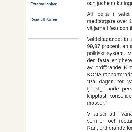
och jucheinriktning
Externa länkar
Att delta i vale
Resa till Korea
medborgare över 17 
väljarna i fest och 
Valdeltagandet är al
99,97 procent, en s
politiskt system.
den fasta enighete
av ordförande Kim
KCNA rapporterade
”På dagen för va
tjänstgörande pers
klippfast konsolid
massor.”
Vi anser att invån
som en och rösta
Ran, ordförande för