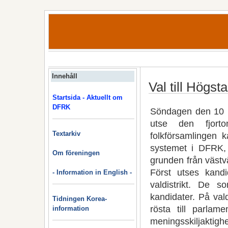
Innehåll
Val till Högst
Startsida - Aktuellt om
DFRK
Söndagen den 10 m
utse den fjorto
Textarkiv
folkförsamlingen k
systemet i DFRK, 
Om föreningen
grunden från västv
Först utses kand
- Information in English -
valdistrikt. De s
kandidater. På val
Tidningen Korea-
rösta till parlam
information
meningsskiljaktighe