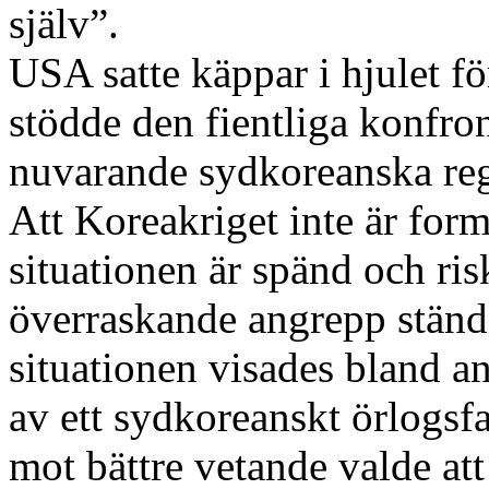
själv”.
USA satte käppar i hjulet f
stödde den fientliga konfro
nuvarande sydkoreanska regi
Att Koreakriget inte är forme
situationen är spänd och ri
överraskande angrepp ständ
situationen visades bland a
av ett sydkoreanskt örlogsf
mot bättre vetande valde at