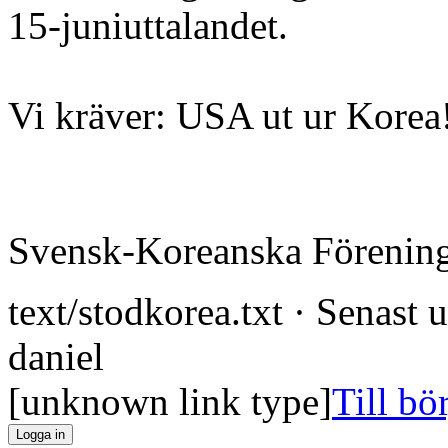
15-juniuttalandet.
Vi kräver: USA ut ur Korea
Svensk-Koreanska Förenin
text/stodkorea.txt
· Senast 
daniel
[unknown link type]
Till bö
Logga in