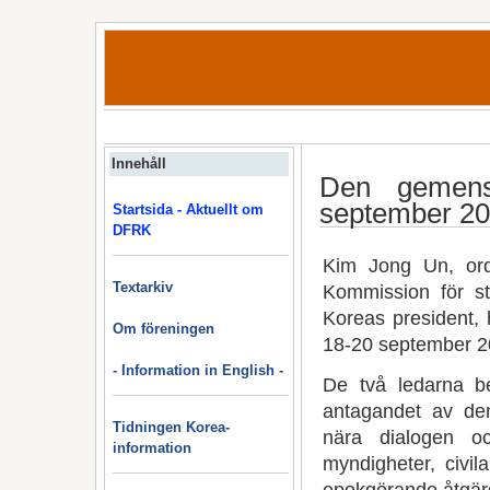
Innehåll
Den gemens
september 2
Startsida - Aktuellt om
DFRK
Kim Jong Un, ord
Textarkiv
Kommission för s
Koreas president, 
Om föreningen
18-20 september 2
- Information in English -
De två ledarna b
antagandet av de
Tidningen Korea-
nära dialogen o
information
myndigheter, civ
epokgörande åtgärd