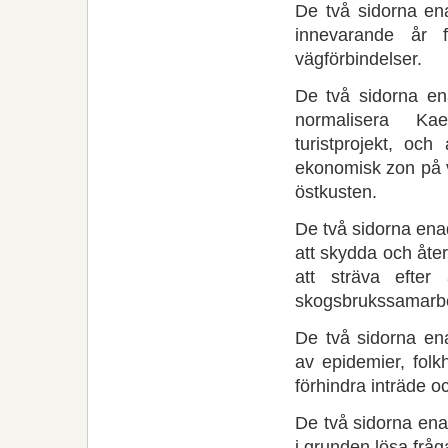
De två sidorna en
innevarande år 
vägförbindelser.
De två sidorna en
normalisera Ka
turistprojekt, oc
ekonomisk zon på 
östkusten.
De två sidorna ena
att skydda och åter
att sträva efter
skogsbrukssamarbe
De två sidorna en
av epidemier, folk
förhindra inträde 
De två sidorna ena
i grunden lösa fråg