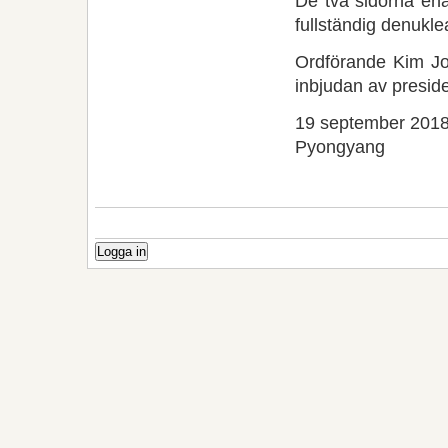
De två sidorna ena
fullständig denukle
Ordförande Kim Jo
inbjudan av presid
19 september 201
Pyongyang
Logga in