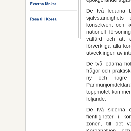
Externa länkar
De två ledarna b
självständighet
Resa till Korea
konsekvent och kon
nationell förson
välfärd och att 
förverkliga alla 
utvecklingen av inte
De två ledarna höl
frågor och praktiska
ny och högre 
Panmunjomdeklar
toppmötet kommer a
följande.
De två sidorna e
fientligheter i k
zonen, till det v
Koreahalvön och