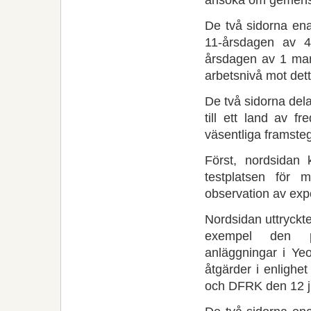
De två sidorna enad
11-årsdagen av 4 
årsdagen av 1 mars
arbetsnivå mot det
De två sidorna del
till ett land av f
väsentliga framste
Först, nordsidan
testplatsen för m
observation av expe
Nordsidan uttryckte s
exempel den pe
anläggningar i Ye
åtgärder i enligh
och DFRK den 12 j