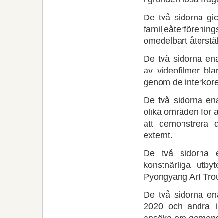
De två sidorna gi
familjeåterföreni
omedelbart återstä
De två sidorna en
av videofilmer bla
genom de interkor
De två sidorna en
olika områden för a
att demonstrera 
externt.
De två sidorna e
konstnärliga utby
Pyongyang Art Troup
De två sidorna en
2020 och andra in
ansöka om gemens