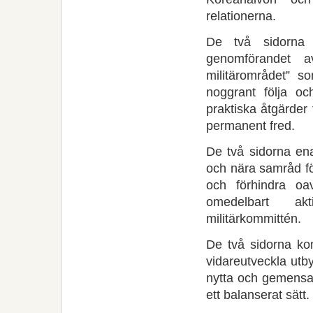
relationerna.
De två sidorna
genomförandet a
militärområdet” s
noggrant följa oc
praktiska åtgärder
permanent fred.
De två sidorna en
och nära samråd f
och förhindra oa
omedelbart ak
militärkommittén.
De två sidorna ko
vidareutveckla utb
nytta och gemensa
ett balanserat sätt.