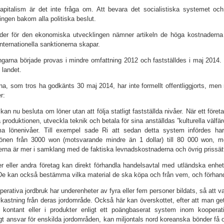
pitalism är det inte fråga om. Att bevara det socialistiska systemet och 
ingen bakom alla politiska beslut.
er för den ekonomiska utvecklingen nämner artikeln de höga kostnaderna f
nternationella sanktionerna skapar.
ngarna började provas i mindre omfattning 2012 och fastställdes i maj 201
 landet.
na, som tros ha godkänts 30 maj 2014, har inte formellt offentliggjorts, me
r:
kan nu besluta om löner utan att följa statligt fastställda nivåer. När ett föret
a produktionen, utveckla teknik och betala för sina anställdas ”kulturella välf
a lönenivåer. Till exempel sade Ri att sedan detta system infördes har 
önen från 3000 won (motsvarande mindre än 1 dollar) till 80 000 won, 
erna är mer i samklang med de faktiska levnadskostnaderna och övrig prissät
er eller andra företag kan direkt förhandla handelsavtal med utländska enhe
De kan också bestämma vilka material de ska köpa och från vem, och förhand
perativa jordbruk har underenheter av fyra eller fem personer bildats, så att va
vkastning från deras jordområde. Också här kan överskottet, efter att man ge
 kontant eller i produkter enligt ett poängbaserat system inom kooperati
igt ansvar för enskilda jordområden, kan miljontals nord­ koreanska bönder få