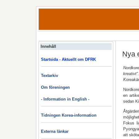
Innehåll
Nya 
Startsida - Aktuellt om DFRK
Nordkor
kreativt
Textarkiv
Koreakä
Om föreningen
Nordkore
en artik
- Information in English -
sedan Ki
Åtgärder
Tidningen Korea-information
möjlighe
Fokus li
Pyongyan
Externa länkar
att sköta