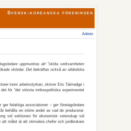
Svensk-koreanska föreningen
Admin
etagsledare uppmuntras att ”sköta verksamheten
h ökade skördar. Det bekräftas också av utländska
torer inom arbetsstyrkan, skriver Eric Talmadge i
et för ”det största inrikespolitiska experimentet
er felaktiga associationer – ger företagsledare
får behålla en större andel av vad de producerar.
song vid sektionen för ekonomisk vetenskap vid
 att målet är att stimulera chefer och jordbrukare