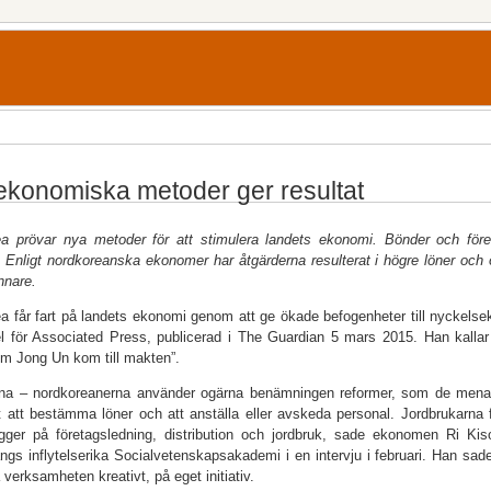
ekonomiska metoder ger resultat
ea prövar nya metoder för att stimulera landets ekonomi. Bönder och för
”. Enligt nordkoreanska ekonomer har åtgärderna resulterat i högre löner oc
nnare.
a får fart på landets ekonomi genom att ge ökade befogenheter till nyckelsek
el för Associated Press, publicerad i The Guardian 5 mars 2015. Han kallar d
m Jong Un kom till makten”.
na – nordkoreanerna använder ogärna benämningen reformer, som de menar g
t att bestämma löner och att anställa eller avskeda personal. Jordbrukarna 
gger på företagsledning, distribution och jordbruk, sade ekonomen Ri Ki
gs inflytelserika Socialvetenskapsakademi i en intervju i februari. Han sade
 verksamheten kreativt, på eget initiativ.