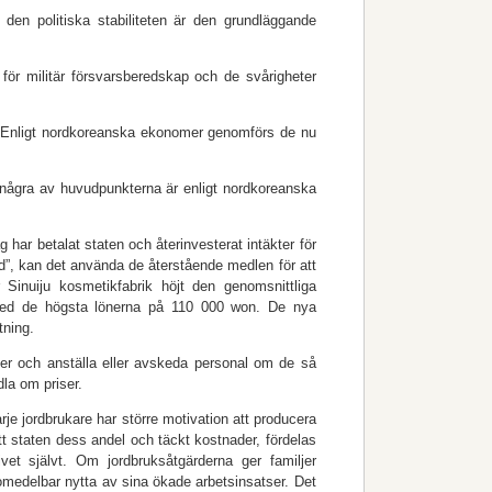
den politiska stabiliteten är den grundläggande
ör militär försvarsberedskap och de svårigheter
4. Enligt nordkoreanska ekonomer genomförs de nu
n några av huvudpunkterna är enligt nordkoreanska
ag har betalat staten och återinvesterat intäkter för
ärd”, kan det använda de återstående medlen för att
Sinuiju kosmetikfabrik höjt den genomsnittliga
med de högsta lönerna på 110 000 won. De nya
tning.
ter och anställa eller avskeda personal om de så
la om priser.
rje jordbrukare har större motivation att producera
tt staten dess andel och täckt kostnader, fördelas
vet självt. Om jordbruksåtgärderna ger familjer
 omedelbar nytta av sina ökade arbetsinsatser. Det