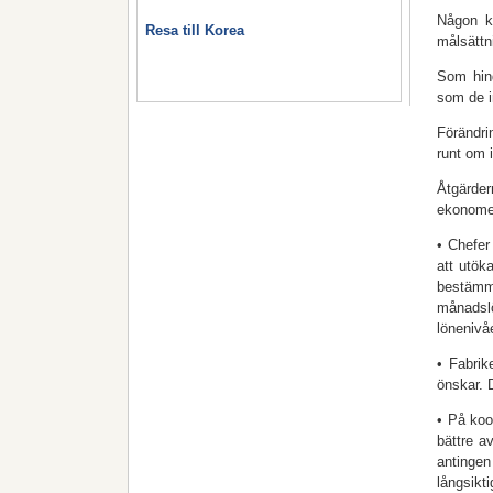
Någon ka
Resa till Korea
målsättn
Som hind
som de i
Förändri
runt om i
Åtgärder
ekonome
• Chefer 
att utök
bestämm
månadsl
lönenivå
• Fabrik
önskar. 
• På koo
bättre a
antingen
långsikt