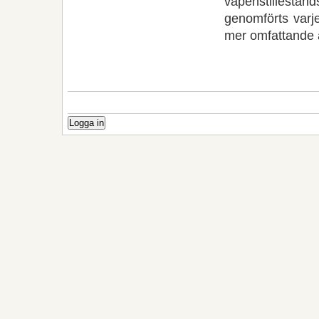
vapenstillestå
genomförts varj
mer omfattande ä
Logga in