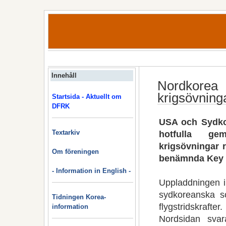
Innehåll
Nordkorea 
krigsövning
Startsida - Aktuellt om
DFRK
USA och Sydko
hotfulla ge
Textarkiv
krigsövningar 
Om föreningen
benämnda Key R
- Information in English -
Uppladdningen i
sydkoreanska so
Tidningen Korea-
flygstridskrafter.
information
Nordsidan svar