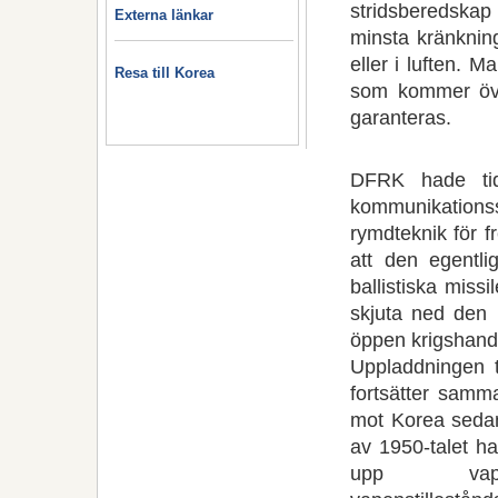
stridsberedskap o
Externa länkar
minsta kränkning
eller i luften. M
Resa till Korea
som kommer över
garanteras.
DFRK hade tid
kommunikations
rymdteknik för f
att den egentli
ballistiska miss
skjuta ned den 
öppen krigshandl
Uppladdningen 
fortsätter samma
mot Korea sedan
av 1950-talet h
upp vap