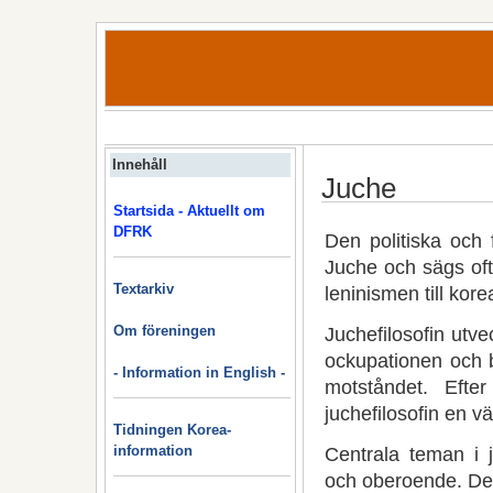
Innehåll
Juche
Startsida - Aktuellt om
DFRK
Den politiska och 
Juche och sägs oft
Textarkiv
leninismen till kor
Om föreningen
Juchefilosofin utv
ockupationen och b
- Information in English -
motståndet. Efte
juchefilosofin en v
Tidningen Korea-
information
Centrala teman i j
och oberoende. Den