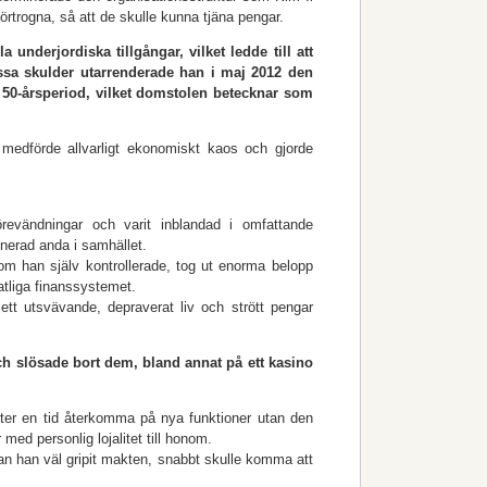
förtrogna, så att de skulle kunna tjäna pengar.
 underjordiska tillgångar, vilket ledde till att
dessa skulder utarrenderade han i maj 2012 den
 50-årsperiod, vilket domstolen betecknar som
medförde allvarligt ekonomiskt kaos och gjorde
revändningar och varit inblandad i omfattande
inerad anda i samhället.
som han själv kontrollerade, tog ut enorma belopp
tatliga finanssystemet.
ett utsvävande, depraverat liv och strött pengar
ch slösade bort dem, bland annat på ett kasino
efter en tid återkomma på nya funktioner utan den
ed personlig lojalitet till honom.
an han väl gripit makten, snabbt skulle komma att