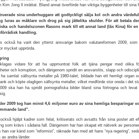
 Kim Jong Il inrättat. Bland annat överförde han viktiga byggenheter till sina 
ruerade sina underhug­gare att godtyckligt sälja kol och andra värdefulla
ig luras av mäklare och drog på sig jättelika skulder. För att be­tala 
ska och handelszonen Rasons mark till ett annat land (läs Kina) för en
sförrädisk handling.
s också ha varit den ytterst ansvarige bakom valutareformen 2009, som 
or mycket upprörda.
gring
klagas vidare för att ha uppmuntrat folk att tjäna pengar med olika fö
gheter och korruption, och därigenom spridit en ansvarslös, slapp och odiscipl
t ha samlat sällsynta metaller på 1980-talet, bildade han ett hemligt organ 
bank och köpte olagligen sällsynta metaller, vilket medförde stor oreda i det s
09 ska han ha spridit pornografiska bilder bland sina förtrogna och levat 
sig.
der 2009 tog han minst 4,6 miljoner euro av sina hemliga besparingar o
främmande land”.
också hjälpt kadrer som felat, kritiserats och avsatts från sina poster att 
ng som krävs i sådana fall. Därigenom har han skapat ett nätverk av personer m
 han var känd som ”reformist”, räknade han med att hans ”nya regering”, sed
 av andra länder.