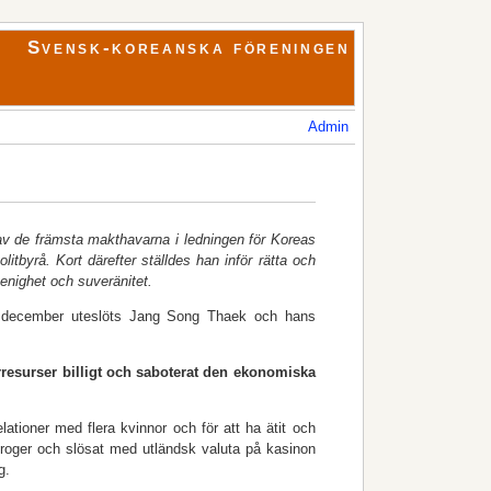
Svensk-koreanska föreningen
Admin
av de främsta makthavarna i ledningen för Koreas
litbyrå. Kort därefter ställdes han inför rätta och
 enighet och suveränitet.
 9 december uteslöts Jang Song Thaek och hans
urresurser billigt och saboterat den ekonomiska
ationer med flera kvinnor och för att ha ätit och
droger och slösat med utländsk valuta på kasinon
g.