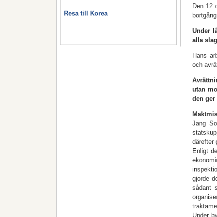
Den 12 d
Resa till Korea
bortgång
Under l
alla sla
Hans arb
och avrä
Avrättni
utan mot
den ger 
Maktmi
Jang So
statskup
därefter
Enligt d
ekonomi
inspekti
gjorde d
sådant s
organis
traktame
Under by