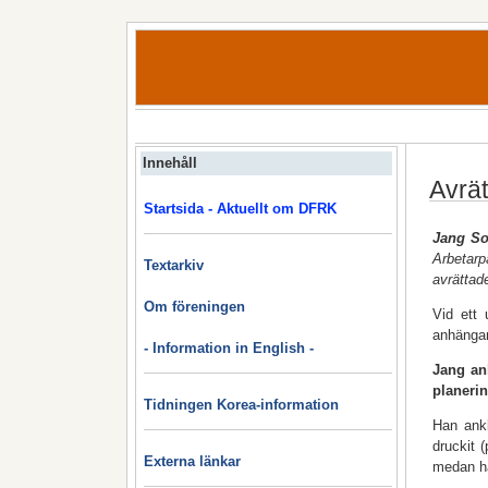
Innehåll
Avrät
Startsida - Aktuellt om DFRK
Jang S
Arbetarp
Textarkiv
avrättad
Om föreningen
Vid ett
anhängar
- Information in English -
Jang ank
planeri
Tidningen Korea-information
Han ankl
druckit 
Externa länkar
medan ha