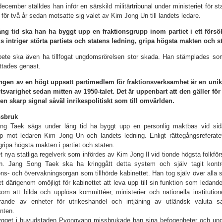
ecember ställdes han inför en särskild militärtribunal under ministeriet för s
 för två år sedan motsatte sig valet av Kim Jong Un till landets ledare.
ång tid ska han ha byggt upp en fraktionsgrupp inom partiet i ett förs
gs intriger störta partiets och statens ledning, gripa högsta makten och s
ete ska även ha tillfogat ungdomsrörelsen stor skada. Han stämplades som ”f
ttades genast.
ngen av en högt uppsatt partimedlem för fraktionsverk­samhet är en unik 
svarighet sedan mitten av 1950-talet. Det är uppenbart att den gäller för
en skarp signal såväl inrikespoli­tiskt som till omvärlden.
ssbruk
ng Taek sägs under lång tid ha byggt upp en personlig maktbas vid sida
p mot ledaren Kim Jong Un och landets ledning. Enligt rättegångsreferatet
 gripa högsta makten i partiet och staten.
et nya statliga regelverk som infördes av Kim Jong Il vid tionde högsta folkfö
n. Jang Song Taek ska ha kringgått detta system och själv tagit kontr
ons- och övervakningsorgan som tillhörde kabinettet. Han tog själv över alla
et därigenom omöjligt för kabinettet att leva upp till sin funktion som leda
om att bilda och upplösa kommittéer, ministerier och nationella institutio
erande av enheter för utrikeshandel och intjäning av utländsk valuta s
nten.
gget i huvudstaden Pyong­yang missbrukade han sina befogenheter och und