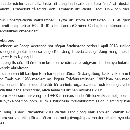
ilitärdomstolen visar alla fakta att Jang hade arbetat i flera år på att des
genom ”strategiskt tålamod” och ”strategin att vänta”, som USA och den
ntlig undergrävande verksamhet i syfte att störta folkmakten i DFRK genom
rt brott enligt artikel 60 i DFRK:s brottsbalk (Criminal Code), konstaterade d
rkställdes omedelbart.
elationer
ningen av Jangs agerande har pågått åtminstone sedan i april 2013, trolige
s oegentligheter, men så länge Kim Jong Il levde ansågs Jang Song Taek ha
yster Kim Kyung Hi.
m Jong Ils död tillhörde han kretsen av närmaste rådgivare till den nye leda
vande aktiviteter.
relationerna till familjen Kim har öppnat dörrar för Jang Song Taek, vilket han 
g Taek blev 1986 medlem av Högsta Folkförsamlingen, 1992 blev han medle
 posten som förste vice direktör för partiets organisations- och ledningsavde
de inte hans ambitioner, vilka ledde till att han avsattes 2004.
kom 2005 som ansvarig för DFRK:s inrikes underrättelseverksamhet, polis och 
 en nyckelposition inom DFRK:s nationella försvarskommission. Samtidigt ble
m Jong Ils död i december 2011 valdes Jang Song Taek som en i kärnan av 
 som var väsentlig för att säkra en smidig övergång av makten till den nye sta
ess.