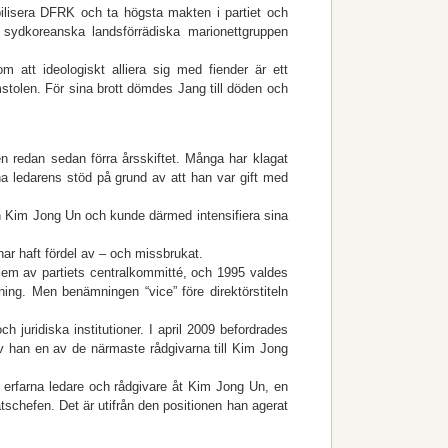
tabilisera DFRK och ta högsta makten i partiet och
 sydkoreanska landsförrädiska marionettgruppen
 att ideologiskt alliera sig med fiender är ett
omstolen. För sina brott dömdes Jang till döden och
n redan sedan förra årsskiftet. Många har klagat
 ledarens stöd på grund av att han var gift med
ren Kim Jong Un och kunde därmed intensifiera sina
har haft fördel av – och missbrukat.
m av partiets centralkommitté, och 1995 valdes
lning. Men benämningen “vice” före direktörstiteln
juridiska institutioner. I april 2009 befordrades
v han en av de närmaste rådgivarna till Kim Jong
erfarna ledare och rådgivare åt Kim Jong Un, en
tschefen. Det är utifrån den positionen han agerat