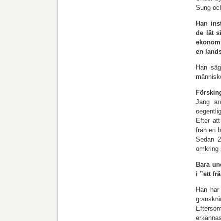
Sung och
Han inst
de lät s
ekonomi
en land
Han säg
människ
Förskin
Jang an
oegentli
Efter at
från en 
Sedan 20
omkring 
Bara un
i ”ett 
Han har 
granskni
Eftersom
erkännas