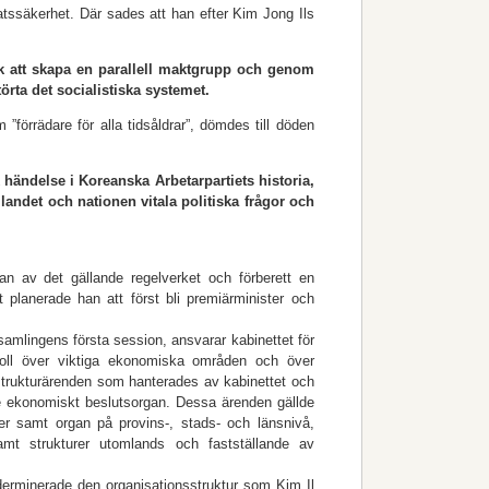
tatssäkerhet. Där sades att han efter Kim Jong Ils
ök att skapa en parallell maktgrupp och genom
törta det socialistiska systemet.
örrädare för alla tidsåldrar”, dömdes till döden
händelse i Ko­reanska Arbetarpartiets historia,
 landet och nationen vitala politiska frågor och
n av det gällande regelverket och förberett en
 planerade han att först bli premiärminister och
rsamlingens första session, ansvarar kabinettet för
oll över viktiga ekonomiska områden och över
 strukturärenden som hanterades av kabinettet och
nde ekonomiskt beslutsorgan. Dessa ärenden gällde
ner samt organ på provins-, stads- och länsnivå,
amt strukturer utomlands och fastställande av
erminerade den organisationsstruktur som Kim Il