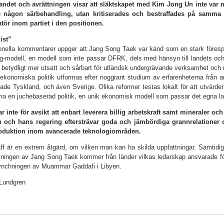
ndet och avrättningen visar att släktskapet med Kim Jong Un inte var n
te någon särbehandling, utan kritiserades och bestraffades på samma 
tör inom partiet i den positionen.
ist”
ionella kommentarer uppger att Jang Song Taek var känd som en stark föres
g-modell, en modell som inte passar DFRK, dels med hänsyn till landets och re
betydligt mer utsatt och sårbart för utländsk undergrävande verksamhet och m
ekonomiska politik utformas efter noggrant studium av erfarenheterna från a
nade Tyskland, och även Sverige. Olika reformer testas lokalt för att utvärde
rma en juchebaserad politik, en unik ekonomisk modell som passar det egna lan
 inte för avsikt att enbart leverera billig arbetskraft samt mineraler och a
 och hans regering eftersträvar goda och jämbördiga grannrelationer
oduktion inom avance­rade teknologiområden.
ff är en extrem åtgärd, om vilken man kan ha skilda uppfattningar. Samtid
tningen av Jang Song Taek kommer från länder vilkas ledarskap ansvarade f
lynchningen av Muammar Gaddafi i Libyen.
 Lundgren