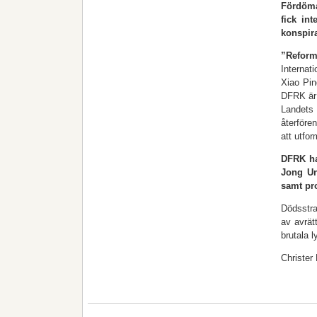
Fördöma
fick in
konspira
”Reform
Internat
Xiao Pin
DFRK är 
Landets 
återföre
att utfo
DFRK har
Jong Un
samt pr
Dödsstra
av avrät
brutala 
Christer