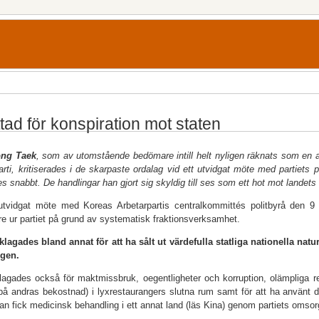
tad för konspiration mot staten
ong Taek
, som av utomstående bedömare intill helt nyligen räknats som en 
arti, kritiserades i de skarpaste ordalag vid ett utvidgat möte med partiets po
es snabbt. De handlingar han gjort sig skyldig till ses som ett hot mot landets
 utvidgat möte med Koreas Arbetarpartis centralkommittés politbyrå den
e ur partiet på grund av systematisk fraktionsverksamhet.
lagades bland annat för att ha sålt ut värdefulla statliga nationella nat
ngen.
agades också för maktmissbruk, oegentligheter och korruption, olämpliga rel
(på andras bekostnad) i lyxrestaurangers slutna rum samt för att ha använt 
n fick medicinsk behandling i ett annat land (läs Kina) genom partiets omsor