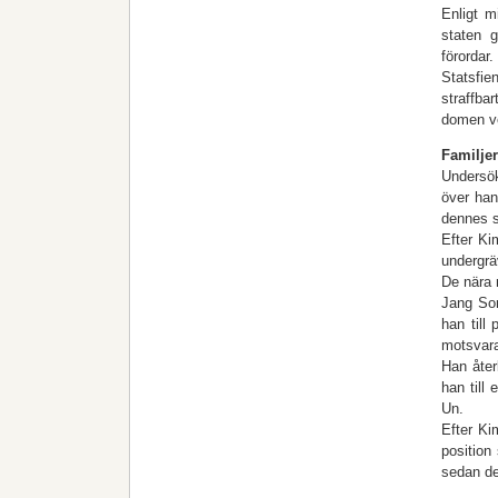
Enligt m
staten 
förordar.
Statsfie
straffba
domen ve
Familjer
Undersök
över han
dennes s
Efter Ki
undergrä
De nära 
Jang Son
han till
motsvara
Han åter
han till
Un.
Efter Ki
position
sedan d