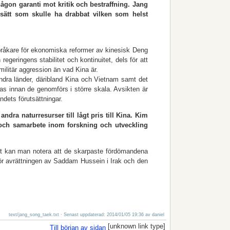
ågon garanti mot kritik och bestraffning. Jang
sätt som skulle ha drab­bat vilken som helst
pråkare för ekonomiska reformer av kinesisk Deng
geringens stabilitet och kontinuitet, dels för att
ilitär aggression än vad Kina är.
ndra länder, däribland Kina och Vietnam samt det
ras innan de genomförs i större skala. Avsikten är
dets förutsättningar.
ndra natur­resurser till lågt pris till Kina. Kim
 och samarbete inom forskning och utveckling
igt kan man notera att de skarpaste fördömandena
ör avrättningen av Saddam Hussein i Irak och den
text/jang_song_taek.txt
· Senast uppdaterad: 2014/01/05 19:36 av
daniel
[unknown link type]
Till början av sidan