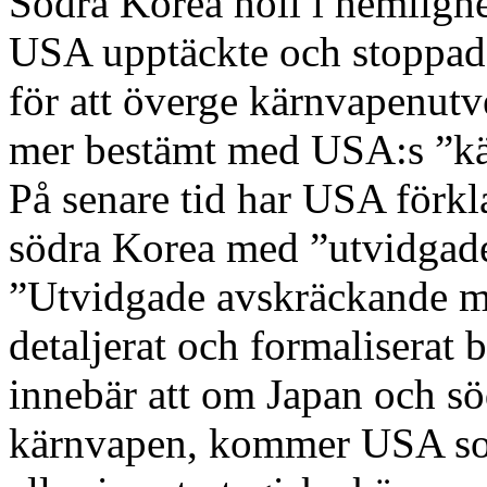
Södra Korea höll i hemligh
USA upptäckte och stoppade 
för att överge kärnvapenutv
mer bestämt med USA:s ”kä
På senare tid har USA förkl
södra Korea med ”utvidgad
”Utvidgade avskräckande med
detaljerat och formaliserat
innebär att om Japan och s
kärnvapen, kommer USA som