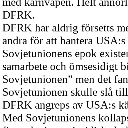
med kärnvapen. Helt annorl
DFRK.
DFRK har aldrig försetts m
andra för att hantera USA:s
Sovjetunionens epok existe
samarbete och ömsesidigt 
Sovjetunionen” men det fann
Sovjetunionen skulle slå t
DFRK angreps av USA:s kä
Med Sovjetunionens kollaps