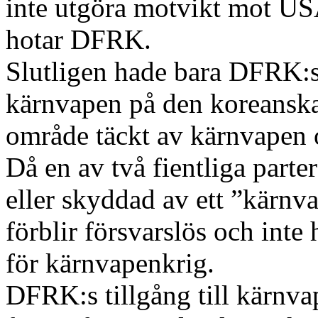
inte utgöra motvikt mot US
hotar DFRK.
Slutligen hade bara DFRK:s 
kärnvapen på den koreanska
område täckt av kärnvapen 
Då en av två fientliga part
eller skyddad av ett ”kärn
förblir försvarslös och inte
för kärnvapenkrig.
DFRK:s tillgång till kärnva