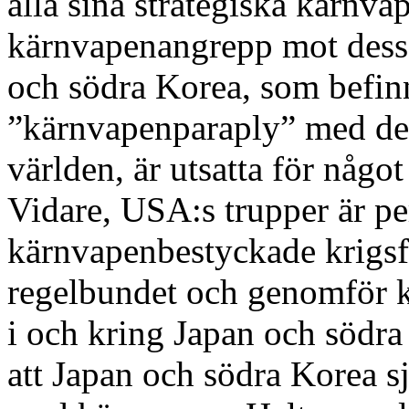
alla sina strategiska kärnv
kärnvapenangrepp mot dess f
och södra Korea, som befin
”kärnvapenparaply” med det 
världen, är utsatta för någo
Vidare, USA:s trupper är p
kärnvapenbestyckade krigsf
regelbundet och genomför k
i och kring Japan och södra
att Japan och södra Korea s