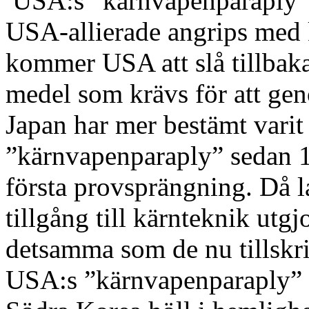
USA:s ”kärnvapenparaply” är
USA-allierade angrips med k
kommer USA att slå tillbak
medel som krävs för att ge
Japan har mer bestämt varit
”kärnvapenparaply” sedan 
första provsprängning. Då 
tillgång till kärnteknik utg
detsamma som de nu tillskri
USA:s ”kärnvapenparaply” öv