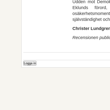
Udden mot Demokra
Eklunds föror
osäkerhetsmoment i
självständighet oc
Christer Lundgre
Recensionen publi
Logga in