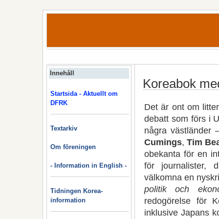
Innehåll
Koreabok med 
Startsida - Aktuellt om
DFRK
Det är ont om lit
debatt som förs i
Textarkiv
några västländer
Cumings
,
Tim Bea
Om föreningen
obekanta för en in
för journalister
- Information in English -
välkomna en nyskr
politik och ekon
Tidningen Korea-
redogörelse för Ko
information
inklusive Japans k