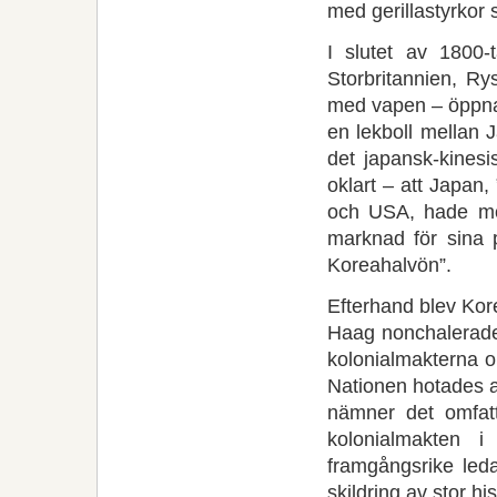
med gerillastyrkor
I slutet av 1800-t
Storbritannien, R
med vapen – öppna 
en lekboll mellan 
det japansk-kines
oklart – att Japan, 
och USA, hade mot
marknad för sina 
Koreahalvön”.
Efterhand blev Kor
Haag nonchalerade 
kolonialmakterna 
Nationen hotades a
nämner det omfat
kolonialmakten 
framgångsrike led
skildring av stor his