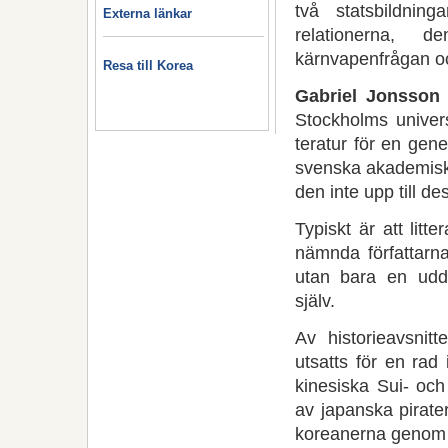
två statsbildnin
Externa länkar
relationerna, d
kärnvapenfrågan oc
Resa till Korea
Gabriel Jonsson
Stockholms univers
teratur för en gen
svenska akademiska 
den inte upp till de
Typiskt är att lit
nämnda författar
utan bara en udda 
själv.
Av historieavsnit
utsatts för en rad
kinesiska Sui- och
av japanska pirate
koreanerna genom h