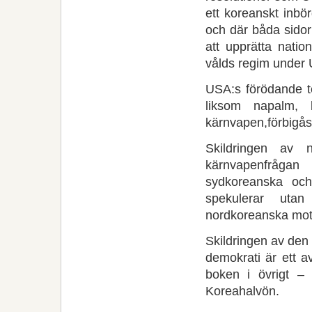
ett koreanskt inbör
och där båda sidor
att upprätta natio
vålds­ regim under
USA:s förödande t
liksom napalm, 
kärnvapen,förbigås
Skildringen av n
kärnvapenfrågan 
sydkoreanska oc
spekulerar uta
nordkoreanska mot
Skildringen av den
demokrati är ett a
boken i övrigt –
Koreahalvön.