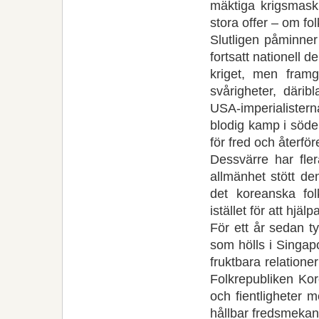
mäktiga krigsmask
stora offer – om fo
Slutligen påminne
fortsatt nationell d
kriget, men framgå
svårigheter, därib
USA-imperialister
blodig kamp i söder
för fred och återför
Dessvärre har fle
allmänhet stött de
det koreanska fol
istället för att hjälp
För ett år sedan 
som hölls i Singap
fruktbara relatione
Folkrepub­li­ken K
och fientlig­heter 
hållbar fredsmeka