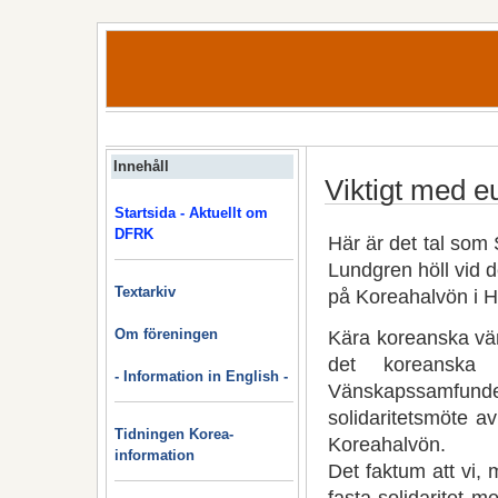
Innehåll
Viktigt med eu
Startsida - Aktuellt om
DFRK
Här är det tal som
Lundgren höll vid d
Textarkiv
på Koreahalvön i H
Om föreningen
Kära koreanska vän
det koreanska 
- Information in English -
Vänskapssamfundet 
solidaritetsmöte a
Tidningen Korea-
Koreahalvön.
information
Det faktum att vi, 
fasta solidaritet 