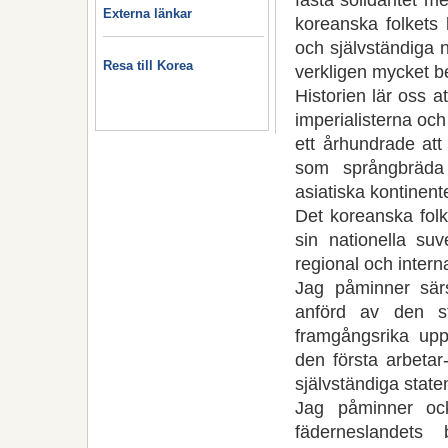
Externa länkar
koreanska folkets 
och självständiga 
Resa till Korea
verkligen mycket be
Historien lär oss a
imperialisterna och
ett århundrade at
som språngbräda
asiatiska kon­ti­nent
Det koreanska folk
sin nationella su
regional och intern
Jag påminner särs
anförd av den s
framgångsrika upp
den första arbeta
självständiga stat
Jag påminner ock
fäderneslandets b