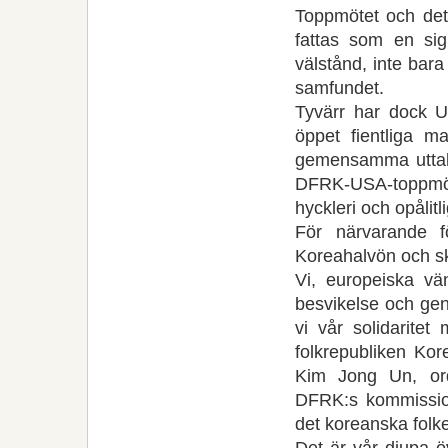
Toppmötet och det
fattas som en si
välstånd, inte bara
sam­fundet.
Tyvärr har dock 
öppet fi­ent­liga
gemensamma uttala
DFRK-USA-toppmöte
hyckleri och opålitl
För närvarande 
Koreahalvön och sk
Vi, europeiska vän
besvikelse och gen
vi vår solidarite
folkrepubliken Ko
Kim Jong Un, ordf
DFRK:s kommission
det koreanska folk
Det är vår djupa öv