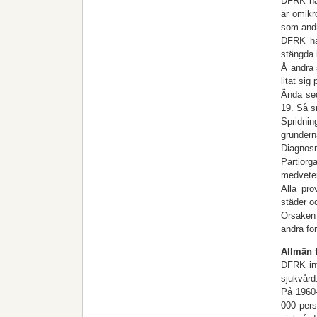
DFRK har
är omikr
som andr
DFRK har
stängda 
Å andra 
litat sig
Ända sed
19. Så s
Spridni
grundern
Diagnosm
Partiorg
medveten
Alla pro
städer o
Orsaken 
and­ra f
Allmän f
DFRK inf
sjukvård
På 1960-
000 pers