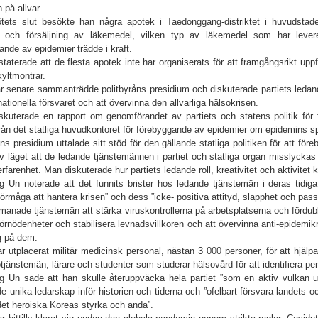
n på allvar.
tets slut besökte han några apotek i Taedonggang-distriktet i huvudstad
s och försäljning av läkemedel, vilken typ av läkemedel som har lever
ande av epidemier trädde i kraft.
taterade att de flesta apotek inte har organiserats för att framgångsrikt uppfyl
kyltmontrar.
r senare sammanträdde politbyråns presidium och diskuterade partiets ledand
ationella försvaret och att övervinna den allvarliga hälsokrisen.
skuterade en rapport om genomförandet av partiets och statens politik för f
från det statliga huvudkontoret för förebyggande av epidemier om epidemins s
åns presidium uttalade sitt stöd för den gällande statliga politiken för att f
v läget att de ledande tjänstemännen i partiet och statliga organ misslyckas
erfarenhet. Man diskuterade hur partiets ledande roll, kreativitet och aktivitet 
 Un noterade att det funnits brister hos ledande tjänstemän i deras tidi
förmåga att hantera krisen” och dess ”icke- positiva attityd, slapphet och passi
anade tjänstemän att stärka viruskontrollerna på arbetsplatserna och fördubbl
förnödenheter och stabilisera levnadsvillkoren och att övervinna anti-epidem
ig på dem.
 utplacerat militär medicinsk personal, nästan 3 000 personer, för att hjälpa t
otjänstemän, lärare och studenter som studerar hälsovård för att identifiera pe
 Un sade att han skulle återuppväcka hela partiet ”som en aktiv vulkan und
e unika ledarskap inför historien och tiderna och ”ofelbart försvara landets 
det heroiska Koreas styrka och anda”.