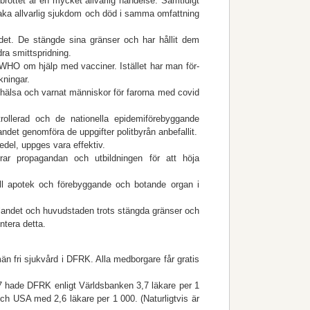
brottet är en mycket allvarlig händelse. Samtidigt
orsaka allvarlig sjukdom och död i samma omfattning
ndet. De stängde sina gränser och har hållit dem
dra smittspridning.
WHO om hjälp med vacciner. Istället har man för-
rkningar.
älsa och varnat människor för farorna med covid
ollerad och de nationella epidemiförebyggande
ndet genomföra de uppgifter politbyrån anbefallit.
del, uppges vara effektiv.
ierar propagandan och utbildningen för att höja
till apotek och förebyggande och botande organ i
 i landet och huvudstaden trots stängda gränser och
tera detta.
än fri sjukvård i DFRK. Alla medborgare får gratis
7 hade DFRK enligt Världsbanken 3,7 läkare per 1
h USA med 2,6 läkare per 1 000. (Naturligtvis är