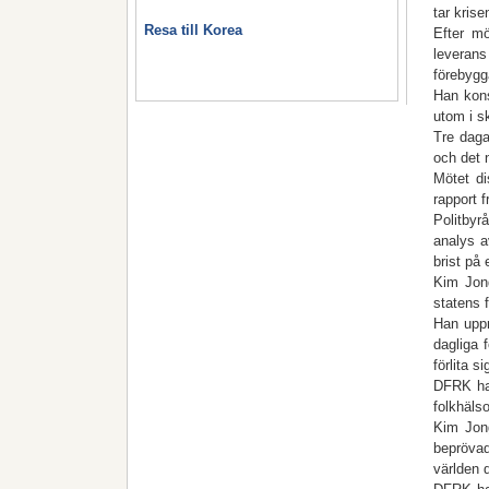
tar krise
Resa till Korea
Efter mö
leveran
förebygg
Han kons
utom i s
Tre daga
och det n
Mötet di
rapport 
Politbyr
analys a
brist på 
Kim Jong
statens 
Han uppm
dagliga 
förlita s
DFRK har
folkhäls
Kim Jong
beprövad
världen 