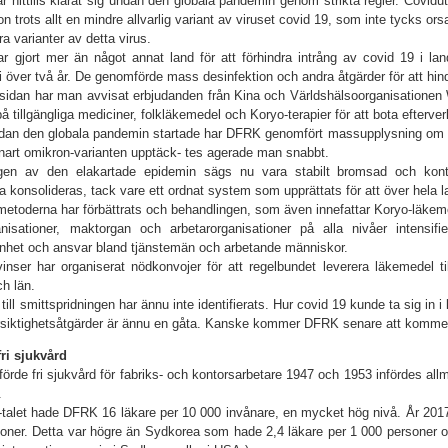
 hittills klarat sig undan den globala pandemin genom strikta regler. Covidut
on trots allt en mindre allvarlig variant av viruset covid 19, som inte tycks 
a varianter av detta virus.
 gjort mer än något annat land för att förhindra intrång av covid 19 i la
i över två år. De genomförde mass­ desinfektion och andra åtgärder för att hin
sidan har man avvisat erbjudanden från Kina och Världshälsoorganisationen 
 på tillgängliga mediciner, folk­läkemedel och Koryo-terapier för att bota efterve
an den globala pandemin startade har DFRK genomfört massupplysning om h
nart omikron-varianten upptäck- tes agerade man snabbt.
ngen av den elakartade epidemin sägs nu vara stabilt bromsad och kontr
a konsolideras, tack vare ett ordnat system som upprättats för att över hela la
etoderna har förbättrats och behandlingen, som även innefattar Koryo-läkeme
anisationer, maktorgan och arbetarorganisationer på alla nivåer intensif
het och ansvar bland tjänstemän och arbetande människor.
vinser har organiserat nödkonvojer för att regelbundet leverera läkemedel 
ch län.
till smittspridningen har ännu inte identifierats. Hur covid 19 kunde ta sig in
örsiktighetsåtgärder är ännu en gåta. Kanske kommer DFRK senare att kommen
ri sjukvård
örde fri sjukvård för fabriks- och kontorsarbetare 1947 och 1953 infördes allm
.
talet hade DFRK 16 läkare per 10 000 invånare, en mycket hög nivå. År 201
oner. Detta var högre än Sydkorea som hade 2,4 läkare per 1 000 personer oc