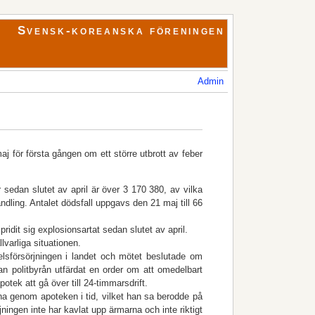
Svensk-koreanska föreningen
Admin
aj för första gången om ett större utbrott av feber
sedan slutet av april är över 3 170 380, av vilka
dling. Antalet dödsfall uppgavs den 21 maj till 66
ridit sig explosionsartat sedan slutet av april.
varliga situationen.
lsförsörjningen i landet och mötet beslutade om
dan politbyrån utfärdat en order om att omedelbart
potek att gå över till 24-timmarsdrift.
na genom apoteken i tid, vilket han sa berodde på
ningen inte har kavlat upp ärmarna och inte riktigt