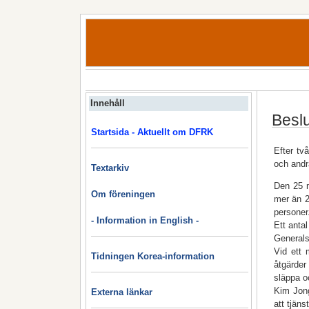
Innehåll
Beslu
Startsida - Aktuellt om DFRK
Efter tv
och andr
Textarkiv
Den 25 m
Om föreningen
mer än 2
personer
- Information in English -
Ett anta
Generals
Vid ett 
Tidningen Korea-information
åtgärder
släppa oc
Kim Jong
Externa länkar
att tjän