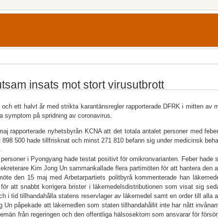
tsam insats mot stort virusutbrott
å och ett halvt år med strikta karantänsregler rapporterade DFRK i mitten av m
a symptom på spridning av corona­virus.
aj rapporterade nyhetsbyrån KCNA att det totala antalet personer med feber 
 898 500 hade tillfrisknat och minst 271 810 befann sig under medicinsk behan
.
l personer i Pyongyang hade testat positivt för omikronvarianten. Feber hade sp
ekreterare Kim Jong Un sammankallade flera partimöten för att hantera den all
möte den 15 maj med Arbetarpartiets politbyrå kommenterade han läkemede
 för att snabbt korrigera brister i läkemedelsdistributionen som visat sig se
h i tid tillhandahålla statens reservlager av läkemedel samt en order till alla a
 Un påpekade att läkemedlen som staten tillhandahållit inte har nått invånar
stemän från regeringen och den offentliga hälsosektorn som ansvarar för försörj