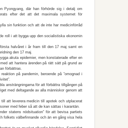
en Pyong­yang, där han förhörde sig i detalj om
erats efter det att det maximala systemet för
la sin funktion och att de inte har me­di­cinförråd
e roll i att bygga upp den socialistiska ekonomin
örsta halvåret i år fram till den 17 maj samt en
pridning den 17 maj.
örebygga akuta epidemier, men konstaterade efter en
 med att hantera ärenden på rätt sätt på grund av
kan förbättras.
ga reaktion på pandemin, beroende på ”omognad i
vitet”.
a ansträngningarna för att förbättra tillgången på
ikriget med deltagande av alla människor genom att
ill att leverera medicin till apotek och utplacerat
rsoner med feber så att de kan sättas i karantän.
er statens nödsituation” för att bevisa partiets
och folkets välbefinnande och än en gång visa hela