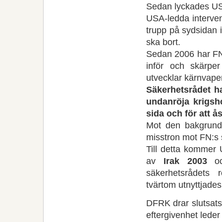
Sedan lyckades USA
USA-ledda interven
trupp på sydsidan i
ska bort.
Sedan 2006 har FN:
inför och skärpe
utvecklar kärnvape
Säkerhetsrådet ha
undanröja krigs
sida och för att 
Mot den bakgrunde
misstron mot FN:s 
Till detta kommer 
av
Irak 2003
oc
säkerhetsrådets r
tvärtom utnyttjades
DFRK drar slutsatse
eftergivenhet leder 