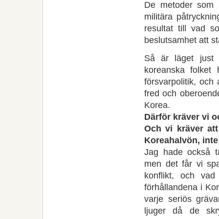
De metoder som s
militära påtrycknin
resultat till vad
beslutsamhet att st
Så är läget just
koreanska folket 
försvarpolitik, och 
fred och oberoende
Korea.
Därför kräver vi 
Och vi kräver att
Koreahalvön, inte 
Jag hade också t
men det får vi sp
konflikt, och va
förhållandena i Kor
varje seriös gräva
ljuger då de skr