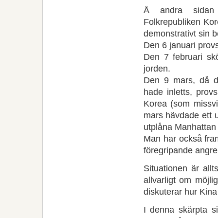
Å andra sidan 
Folkrepubliken Kor
demonstrativt sin b
Den 6 januari pro
Den 7 februari skö
jorden.
Den 9 mars, då d
hade inletts, prov
Korea (som missvi
mars hävdade ett u
utplåna Manhatta
Man har också fram
föregripande angre
Situationen är allt
allvarligt om möjli
diskuterar hur Kina i
I denna skärpta s