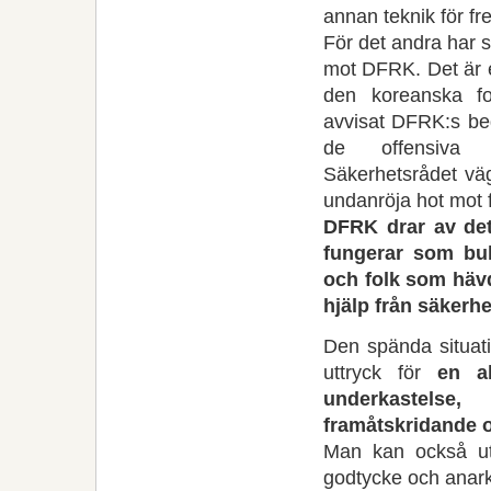
annan teknik för fre
För det andra har s
mot DFRK. Det är ett
den koreanska fol
avvisat DFRK:s beg
de offensiva U
Säkerhetsrådet väg
undanröja hot mot 
DFRK drar av dett
fungerar som bul
och folk som hävd
hjälp från säkerhe
Den spända situat
uttryck för
en a
underkastelse,
framåtskridande o
Man kan också utt
godtycke och anarki