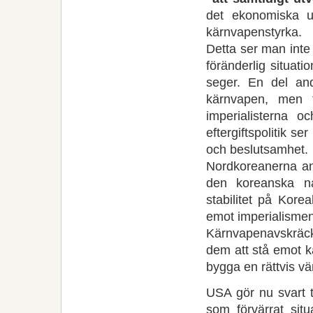
det ekonomiska u
kärnvapenstyrka.
Detta ser man inte 
föränderlig situati
seger. En del and
kärnvapen, men ti
imperialisterna
eftergiftspolitik 
och beslutsamhet.
Nordkoreanerna ans
den koreanska na
stabilitet på Kore
emot imperialismen
Kärnvapenavskräckn
dem att stå emot k
bygga en rättvis vä
USA gör nu svart t
som förvärrat sit