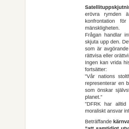
Satellituppskjutn
erövra rymden är
konfrontation fö
mänskligheten.
Frågan handlar int
skjuta upp den. De
som är avgörande 
rättvisa eller orätt
Ingen kan vrida hi
fortsätter:
”Vår nations stol
representerar en b
som önskar självst
planet.”
”DFRK har alltid 
moraliskt ansvar in
Beträffande
kärnv
”att samtidigt ut