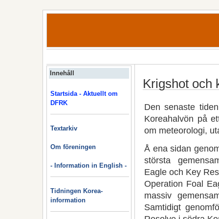
Innehåll
Krigshot och
Startsida - Aktuellt om
DFRK
Den senaste tiden
Koreahalvön på ett
Textarkiv
om meteorologi, uta
Om föreningen
Å ena sidan genom
största gemensa
- Information in English -
Eagle och Key Res
Operation Foal Eag
Tidningen Korea-
massiv gemensam 
information
Samtidigt genomfö
Resolve i södra Ko