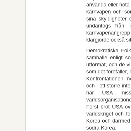
använda eller hota
kärnvapen och som 
sina skyldigheter 
undantogs från l
kärnvapenangrepp 
klargjorde också s
Demokratiska Folkr
samhälle enligt so
utformat, och de vi
som det förefaller,
Konfrontationen me
och i ett större i
har USA missbr
världsorganisatione
Först bröt USA öv
världskriget och f
Korea och därmed a
södra Korea.