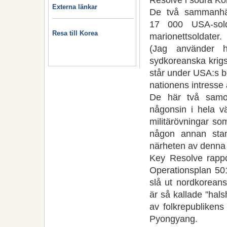
Externa länkar
De två sammanhäng
17 000 USA-sold
Resa till Korea
marionettsoldater.
(Jag använder h
sydkoreanska krigs
står under USA:s b
nationens intresse 
De här två samo
någonsin i hela v
militärövningar so
någon annan stan
närheten av denna 
Key Resolve rappor
Operationsplan 50
slå ut nordkoreans
är så kallade ”halsh
av folkrepublikens
Pyongyang.