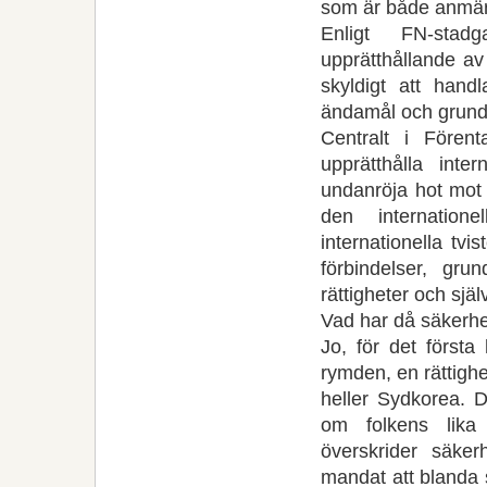
som är både anmär
Enligt FN-stad
upprätthållande av
skyldigt att han
ändamål och grund
Centralt i Fören
upprätthålla inte
undanröja hot mot 
den internationel
internationella tvi
förbindelser, gru
rättigheter och sj
Vad har då säkerhe
Jo, för det första
rymden, en rättighe
heller Sydkorea. D
om folkens lika 
överskrider säker
mandat att blanda s