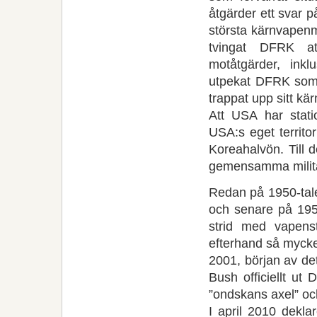
åtgärder ett svar 
största kärnvapen
tvingat DFRK at
motåtgärder, ink
utpekat DFRK som 
trappat upp sitt kär
Att USA har stati
USA:s eget territor
Koreahalvön. Till
gemensamma militä
Redan på 1950-tal
och senare på 1950
strid med vapenst
efterhand så myck
2001, början av de
Bush officiellt u
”ondskans axel” oc
I april 2010 dekla