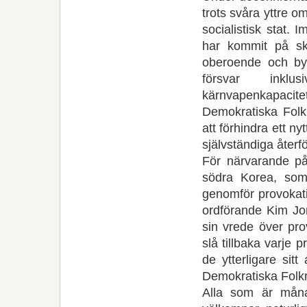
trots svåra yttre om
socialistisk stat.
har kommit på ska
oberoende och byg
försvar inklu
kärnvapenkapacitet
Demokratiska Folkr
att förhindra ett n
självständiga återf
För närvarande på
södra Korea, som
genomför provokati
ordförande Kim Jon
sin vrede över pro
slå tillbaka varje 
de ytterligare sit
Demokratiska Folkr
Alla som är måna