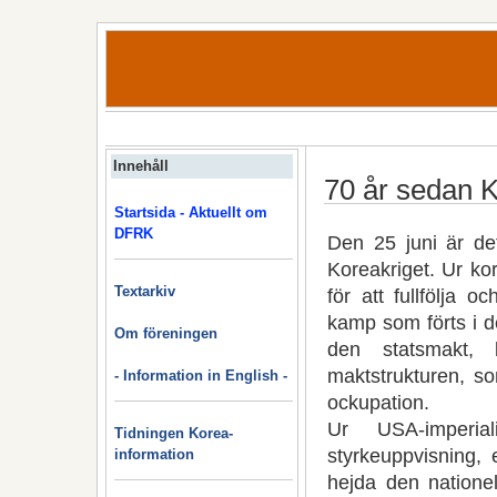
Innehåll
70 år sedan K
Startsida - Aktuellt om
DFRK
Den 25 juni är de
Koreakriget. Ur kor
Textarkiv
för att fullfölja 
kamp som förts i 
Om föreningen
den statsmakt, 
maktstrukturen, s
- Information in English -
ockupation.
Ur USA-imperia
Tidningen Korea-
styrkeuppvisning, 
information
hejda den natione