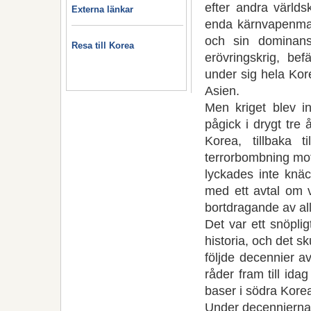
efter andra världs
Externa länkar
enda kärnvapenmakt
och sin dominans
Resa till Korea
erövringskrig, be
under sig hela Kor
Asien.
Men kriget blev i
pågick i drygt tre
Korea, tillbaka 
terrorbombning mo
lyckades inte knäc
med ett avtal om 
bortdragande av al
Det var ett snöpli
historia, och det sku
följde decennier av
råder fram till ida
baser i södra Korea
Under decennierna 