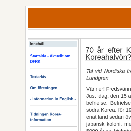
Innehåll
70 år efter K
Koreahalvön
Startsida - Aktuellt om
DFRK
Tal vid Nordiska f
Textarkiv
Lundgren
Om föreningen
Vänner! Fredsvänn
Just idag, den 15 a
- Information in English -
befrielse. Befrie
södra Korea, för 19
Tidningen Korea-
enat land sedan öv
information
japansk koloni, me
5000-åriga histori