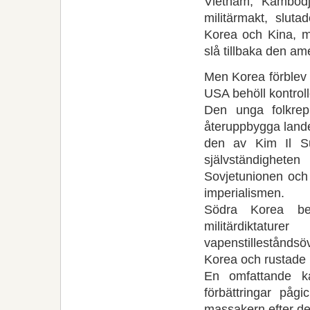
Vietnam, Kambod
militärmakt, sluta
Korea och Kina, m
slå tillbaka den a
Men Korea förblev 
USA behöll kontroll
Den unga folkrep
återuppbygga landet
den av Kim Il S
självständigheten
Sovjetunionen och
imperialismen.
Södra Korea beh
militärdikta
vapenstillestånds
Korea och rustade
En omfattande ka
förbättringar pågi
massakern efter de