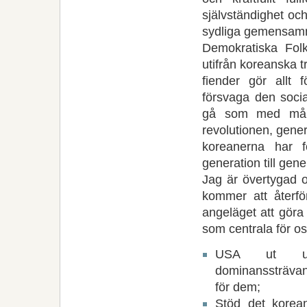
självständighet oc
sydliga gemensamm
Demokratiska Folk
utifrån koreanska t
fiender gör allt f
försvaga den socia
gå som med mång
revolutionen, gener
koreanerna har fö
generation till gene
Jag är övertygad o
kommer att återfö
angeläget att göra 
som centrala för o
USA ut ur 
dominanssträva
för dem;
Stöd det korean