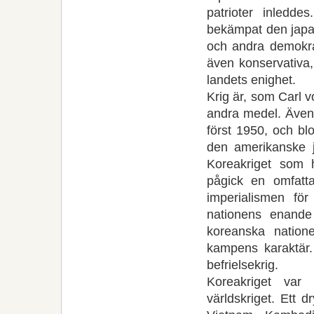
patrioter inledd
bekämpat den japa
och andra demokrat
även konservativa,
landets enighet.
Krig är, som Carl 
andra medel. Även 
först 1950, och blo
den amerikanske 
Koreakriget som 
pågick en omfatta
imperialismen f
nationens enande
koreanska nation
kampens karaktär. K
befrielsekrig.
Koreakriget var 
världskriget. Ett 