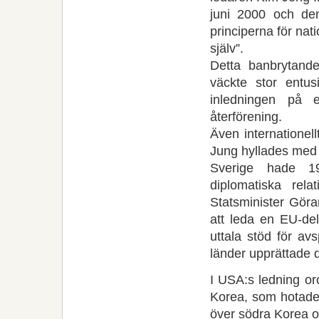
juni 2000 och den
principerna för nati
själv”.
Detta banbrytande
väckte stor entu
inledningen på 
återförening.
Även internationel
Jung hyllades med N
Sverige hade 19
diplomatiska rel
Statsminister Göra
att leda en EU-del
uttala stöd för avs
länder upprättade 
I USA:s ledning o
Korea, som hotade 
över södra Korea 