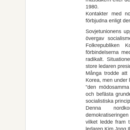
1980.
Kontakter med no
förbjudna enligt de
Sovjetunionens upp
övergav socialism
Folkrepubliken
förbindelserna me
radikalt. Situatio
store ledaren presi
Många trodde att d
Korea, men under l
”den mödosamma ma
och befästa grund
socialistiska princi
Denna nordko
demokratiseringen 
vilket ledde fram 
ledaren Kim Jong I