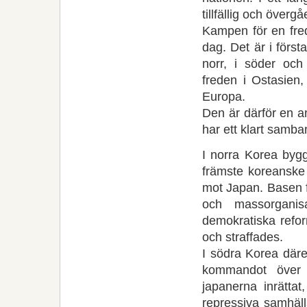
tillfällig och överg
Kampen för en fredl
dag. Det är i först
norr, i söder oc
freden i Ostasie
Europa.
Den är därför en a
har ett klart samb
I norra Korea bygg
främste koreanske
mot Japan. Basen fö
och massorganis
demokratiska refo
och straffades.
I södra Korea där
kommandot över d
japanerna inrätta
repressiva samhäll