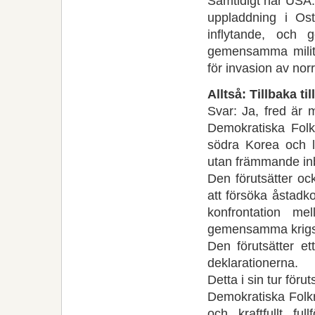
Samtidigt har USA:s
uppladdning i Os
inflytande, och 
gemensamma milit
för invasion av nor
Alltså: Tillbaka t
Svar: Ja, fred är 
Demokratiska Folkr
södra Korea och l
utan främmande in
Den förutsätter oc
att försöka åstadk
konfrontation 
gemensamma krigsö
Den förutsätter 
deklarationerna.
Detta i sin tur föru
Demokratiska Folk
och kraftfullt ful