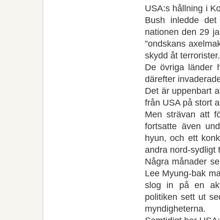
USA:s hållning i K
Bush inledde det s
nationen den 29 j
”ondskans axelmakt
skydd åt terrorister.
De övriga länder h
därefter invaderad
Det är uppenbart at
från USA på stort al
Men strävan att f
fortsatte även u
hyun, och ett konk
andra nord-sydligt
Några månader sen
Lee Myung-bak mak
slog in på en akt
politiken sett ut
myndigheterna.