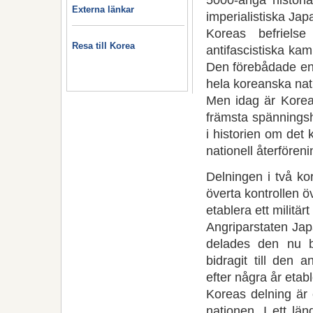
Externa länkar
imperialistiska Jap
Koreas befrielse
Resa till Korea
antifascistiska kam
Den förebådade en 
hela koreanska nat
Men idag är Korea
främsta spänningsh
i historien om det 
nationell återföreni
Delningen i två ko
överta kontrollen 
etablera ett militä
Angriparstaten Japa
delades den nu be
bidragit till den 
efter några år etab
Koreas delning är 
nationen. I ett lä