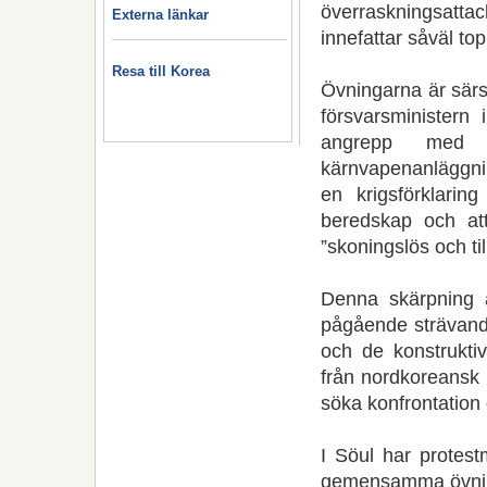
överraskningsatt
Externa länkar
innefattar såväl t
Resa till Korea
Övningarna är särs
försvarsministern
angrepp med pr
kärnvapenanläggni
en krigsförklari
beredskap och at
”skoningslös och ti
Denna skärpning 
pågående strävand
och de konstruktiv
från nordkoreansk 
söka konfrontation o
I Söul har protes
gemensamma övni