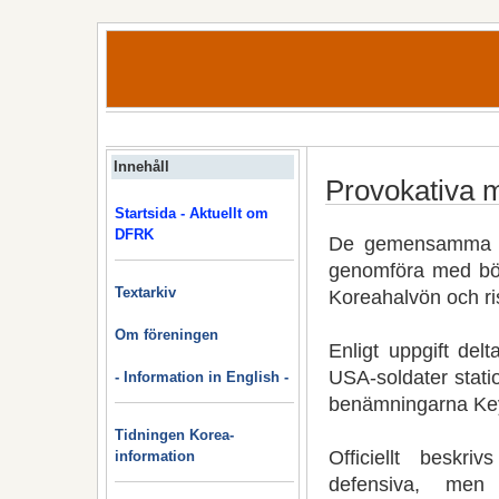
Innehåll
Provokativa m
Startsida - Aktuellt om
DFRK
De gemensamma mi
genomföra med börj
Textarkiv
Koreahalvön och ris
Om föreningen
Enligt uppgift del
USA-soldater stati
- Information in English -
benämningarna Key
Tidningen Korea-
Officiellt besk
information
defensiva, men