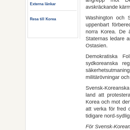
Externa länkar
avskräckande kärn
Washington och S
Resa till Korea
uppenbart förbere
norra Korea. De ä
Staternas ledare a
Ostasien.
Demokratiska Fo
sydkoreanska re
säkerhetsutmani
militärövningar och 
Svensk-Koreanska 
land att proteste
Korea och mot den
att verka för fre
tidigare nord-syd
För Svensk-Korean