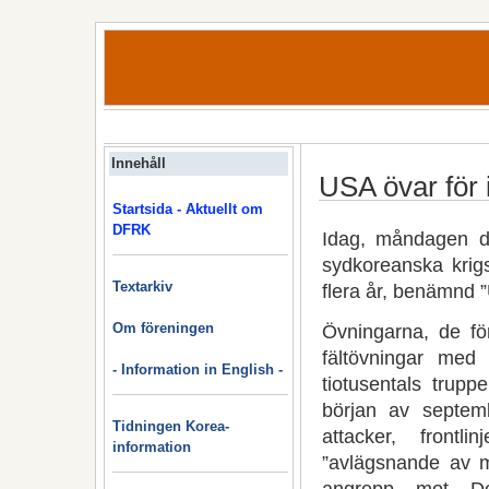
Innehåll
USA övar för 
Startsida - Aktuellt om
DFRK
Idag, måndagen de
sydkoreanska krig
Textarkiv
flera år, benämnd 
Om föreningen
Övningarna, de för
fältövningar med f
- Information in English -
tiotusentals trup
början av septe
Tidningen Korea-
attacker, front
information
”avlägsnande av m
angrepp mot Dem