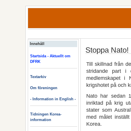
Innehåll
Stoppa Nato!
Startsida - Aktuellt om
DFRK
Till skillnad från
stridande part 
Textarkiv
medlemskapet i Na
krigshotet på och k
Om föreningen
Nato har sedan 19
- Information in English -
inriktad på krig u
stater som Austra
Tidningen Korea-
med målet inställ
information
Korea.