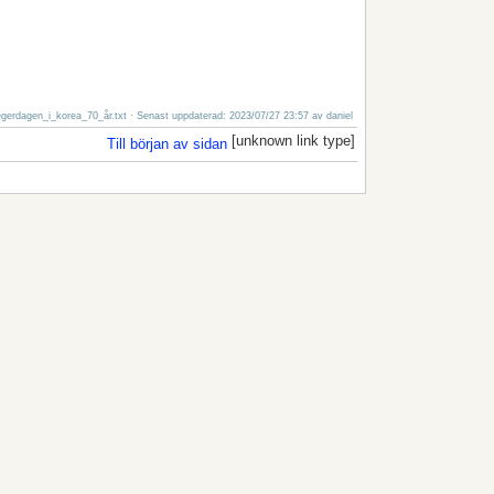
egerdagen_i_korea_70_år.txt
· Senast uppdaterad: 2023/07/27 23:57 av
daniel
[unknown link type]
Till början av sidan